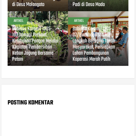
di Desa Molangato
Padi di Desa Modo
ARTIKEL
ARTIKEL
AUG 04, 2026
AUG 04, 2026
Babinsa Koramil 1305-
Babinsa Koramil 1305-
10/Dampal Perkuat
07/Bunobogu Satukan
Ketahanan Pangan Melalui
Langkah Bersama Tokoh
Kegiatan Pembersihan
Masyarakat, Persiapkan
Kebun Jagung Bersama
Lahan Pembangunan
Petani
Koperasi Merah Putih
POSTING KOMENTAR