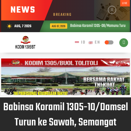
LIVE
NEWS
BREAKING
Babinsa Koramil 1305-08/Momunu Turun ke Sa
AUG, 7 2026
wb_sunny
AUG 07, 2026
Babinsa Koramil 1305-10/Damsel
Turun ke Sawah, Semangat