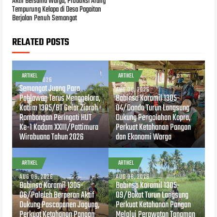
Aktif Bersama Warga, Produksi Arang
Tempurung Kelapa di Desa Pagaitan
Berjalan Penuh Semangat
RELATED POSTS
ARTIKEL
ARTIKEL
AUG 07, 2026
Semangat Juang Para
AUG 06, 2026
Pahlawan Terus Menggelora,
Babinsa Koramil 1305-
Kodim 1305/BT Gelar Ziarah
04/Dondo Turun Langsung
Rombongan Peringati HUT
Dukung Pengolahan Kopra,
Ke-1 Kodam XXIII/Pattimura
Perkuat Ketahanan Pangan
Wirabuana Tahun 2026
dan Ekonomi Warga
ARTIKEL
ARTIKEL
AUG 06, 2026
AUG 06, 2026
Babinsa Koramil 1305-
Babinsa Koramil 1305-
06/Paleleh Berperan Aktif
09/Bokat Turun Langsung
Dukung Pascapanen Jagung,
Perkuat Ketahanan Pangan
Perkuat Ketahanan Pangan
Melalui Perawatan Tanaman