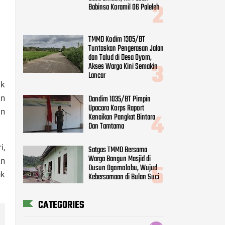
Babinsa Koramil 06 Paleleh
TMMD Kodim 1305/BT
Tuntaskan Pengerasan Jalan
dan Talud di Desa Oyom,
Akses Warga Kini Semakin
Lancar
ik
an
Dandim 1035/BT Pimpin
Upacara Korps Raport
an
Kenaikan Pangkat Bintara
Dan Tamtama
i,
Satgas TMMD Bersama
Warga Bangun Masjid di
an
Dusun Ogomolobu, Wujud
uk
Kebersamaan di Bulan Suci
CATEGORIES