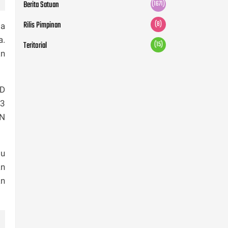
Berita Satuan
(1671)
Rilis Pimpinan
(8)
ta
a.
Teritorial
(15)
an
UD
 3
DN
bu
an
an