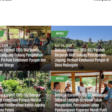
L
ARTIKEL
, 2026
AUG 06, 2026
sa Koramil 1305-04/Dondo
Babinsa Koramil 1305-06/Paleleh
 Langsung Dukung Pengolahan
Berperan Aktif Dukung Pascapanen
, Perkuat Ketahanan Pangan dan
Jagung, Perkuat Ketahanan Pangan di
mi Warga
Desa Molangato
L
ARTIKEL
, 2026
AUG 04, 2026
sa Koramil 1305-10/Dampal
Babinsa Koramil 1305-07/Bunobogu
at Ketahanan Pangan Melalui
Satukan Langkah Bersama Tokoh
tan Pembersihan Kebun Jagung
Masyarakat, Persiapkan Lahan
ma Petani
Pembangunan Koperasi Merah Putih