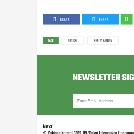
SHARE
SHARE
TAGS
ARTIKEL
BERITA SATUAN
NEWSLETTER SI
Next
Babinsa Koramil 1305-09/Bokat Laksanakan Hanpangan