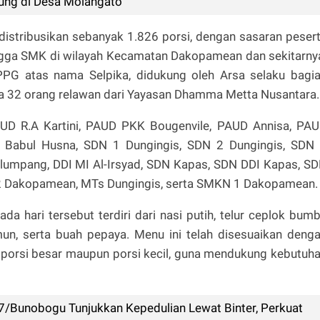
ung di Desa Molangato
distribusikan sebanyak 1.826 porsi, dengan sasaran peser
hingga SMK di wilayah Kecamatan Dakopamean dan sekitarny
SPPG atas nama Selpika, didukung oleh Arsa selaku bagi
erta 32 orang relawan dari Yayasan Dhamma Metta Nusantara.
AUD R.A Kartini, PAUD PKK Bougenvile, PAUD Annisa, PA
Babul Husna, SDN 1 Dungingis, SDN 2 Dungingis, SDN
lumpang, DDI MI Al-Irsyad, SDN Kapas, SDN DDI Kapas, S
 Dakopamean, MTs Dungingis, serta SMKN 1 Dakopamean.
a hari tersebut terdiri dari nasi putih, telur ceplok bum
imun, serta buah pepaya. Menu ini telah disesuaikan deng
uk porsi besar maupun porsi kecil, guna mendukung kebutuh
7/Bunobogu Tunjukkan Kepedulian Lewat Binter, Perkuat