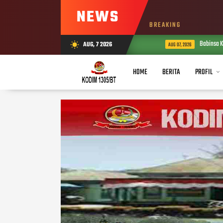
NEWS
BREAKING
Babinsa Kora
AUG, 7 2026
wb_sunny
AUG 07, 2026
HOME
BERITA
PROFIL