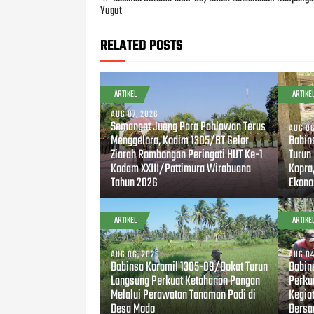
Yugut
RELATED POSTS
ARTIKEL
ARTIKE
AUG 07, 2026
Semangat Juang Para Pahlawan Terus
AUG 06
Menggelora, Kodim 1305/BT Gelar
Babin
Ziarah Rombongan Peringati HUT Ke-1
Turun
Kodam XXIII/Pattimura Wirabuana
Kopra
Tahun 2026
Ekono
ARTIKEL
ARTIKE
AUG 06, 2026
AUG 04
Babinsa Koramil 1305-09/Bokat Turun
Babin
Langsung Perkuat Ketahanan Pangan
Perku
Melalui Perawatan Tanaman Padi di
Kegia
Desa Modo
Bersa