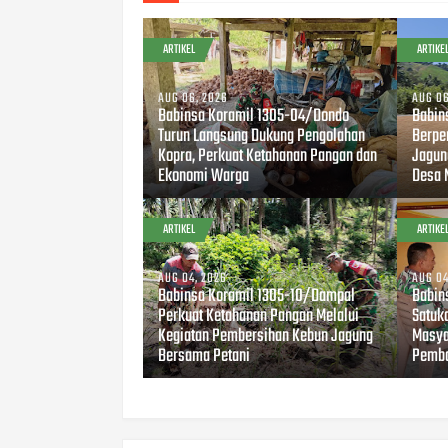
ARTIKEL
ARTIKE
AUG 06, 2026
AUG 06
Babinsa Koramil 1305-04/Dondo
Babin
Turun Langsung Dukung Pengolahan
Berpe
Kopra, Perkuat Ketahanan Pangan dan
Jagun
Ekonomi Warga
Desa 
ARTIKEL
ARTIKE
AUG 04, 2026
AUG 04
Babinsa Koramil 1305-10/Dampal
Babin
Perkuat Ketahanan Pangan Melalui
Satuk
Kegiatan Pembersihan Kebun Jagung
Masya
Bersama Petani
Pemba