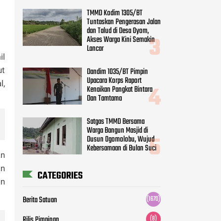
TMMD Kodim 1305/BT
Tuntaskan Pengerasan Jalan
dan Talud di Desa Oyom,
Akses Warga Kini Semakin
Lancar
il
ut
Dandim 1035/BT Pimpin
Upacara Korps Raport
l,
Kenaikan Pangkat Bintara
Dan Tamtama
Satgas TMMD Bersama
Warga Bangun Masjid di
Dusun Ogomolobu, Wujud
Kebersamaan di Bulan Suci
an
an
CATEGORIES
an
Berita Satuan
(1670)
Rilis Pimpinan
(8)