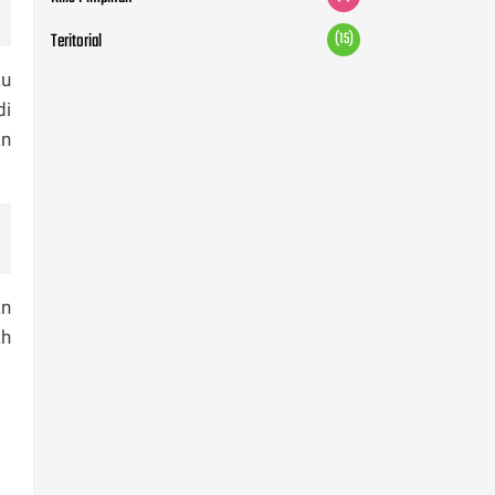
Teritorial
(15)
au
di
an
an
ah