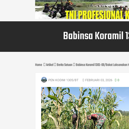
Babinsa Koramil 
Home
Artikel
Berita Satuan
Babinsa Koramil 1305-09/Bokat Laksanakan 
PEN KODIM 1305/BT
FEBRUARI 03, 2026
0