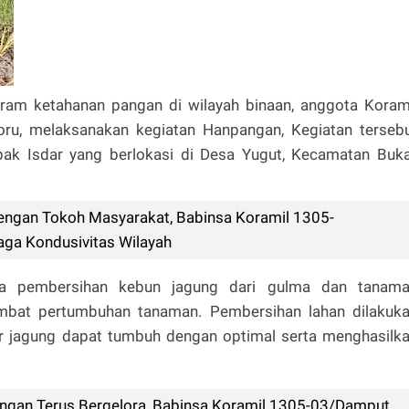
am ketahanan pangan di wilayah binaan, anggota Koram
oru, melaksanakan kegiatan Hanpangan, Kegiatan terseb
pak Isdar yang berlokasi di Desa Yugut, Kecamatan Buka
ngan Tokoh Masyarakat, Babinsa Koramil 1305-
aga Kondusivitas Wilayah
da pembersihan kebun jagung dari gulma dan tanam
bat pertumbuhan tanaman. Pembersihan lahan dilakuk
r jagung dapat tumbuh dengan optimal serta menghasilk
gan Terus Bergelora, Babinsa Koramil 1305-03/Damput