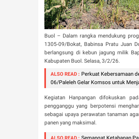
Buol – Dalam rangka mendukung progr
1305-09/Bokat, Babinsa Pratu Juan D
berlangsung di kebun jagung milik Ba
Kabupaten Buol. Selasa, 3/2/26.
Perkuat Kebersamaan de
ALSO READ :
06/Paleleh Gelar Komsos untuk Menj
Kegiatan Hanpangan difokuskan pa
pengganggu yang berpotensi mengham
sebagai upaya perawatan tanaman aga
panen yang maksimal.
Semangat Ketahanan Pan
ALSO READ :