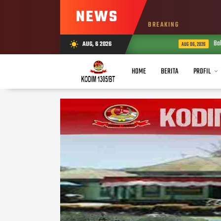
NEWS
BREAKING
Babinsa
AUG, 6 2026
wb_sunny
AUG 06, 2026
HOME
BERITA
PROFIL