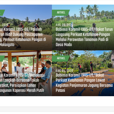
L
ARTIKEL
, 2026
AUG 06, 2026
sa Koramil 1305-06/Paleleh
Babinsa Koramil 1305-09/Bokat Turun
ran Aktif Dukung Pascapanen
Langsung Perkuat Ketahanan Pangan
g, Perkuat Ketahanan Pangan di
Melalui Perawatan Tanaman Padi di
Molangato
Desa Modo
L
ARTIKEL
, 2026
AUG 04, 2026
sa Koramil 1305-07/Bunobogu
Babinsa Koramil 1305-09/Bokat
an Langkah Bersama Tokoh
Perkuat Ketahanan Pangan Lewat
rakat, Persiapkan Lahan
Kegiatan Penjemuran Jagung Bersama
ngunan Koperasi Merah Putih
Petani