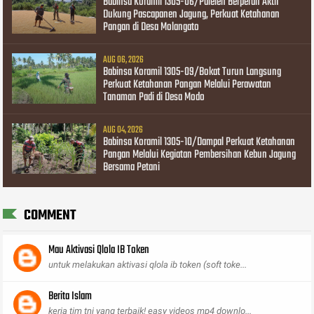
Babinsa Koramil 1305-06/Paleleh Berperan Aktif
Dukung Pascapanen Jagung, Perkuat Ketahanan
Pangan di Desa Molangato
AUG 06, 2026
Babinsa Koramil 1305-09/Bokat Turun Langsung
Perkuat Ketahanan Pangan Melalui Perawatan
Tanaman Padi di Desa Modo
AUG 04, 2026
Babinsa Koramil 1305-10/Dampal Perkuat Ketahanan
Pangan Melalui Kegiatan Pembersihan Kebun Jagung
Bersama Petani
COMMENT
Mau Aktivasi Qlola IB Token
untuk melakukan aktivasi qlola ib token (soft toke...
Berita Islam
kerja tim tni yang terbaik! easy videos mp4 downlo...