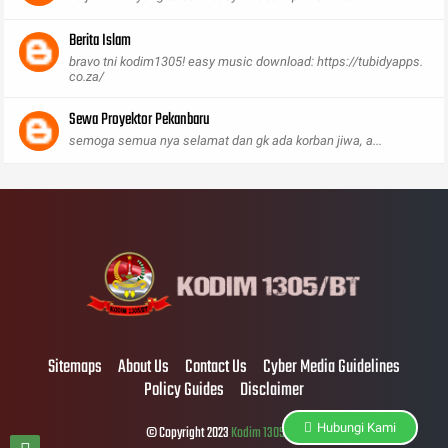
Berita Islam
bravo tni kodim1305! easy music download: https://tubidyapps.
co.za/
Sewa Proyektor Pekanbaru
semoga semua nya selamat dan gk ada korban jiwa, a...
Sitemaps
About Us
Contact Us
Cyber Media Guidelines
Policy Guides
Disclaimer
Hubungi Kami
© Copyright 2023
Kodim 1305/BT