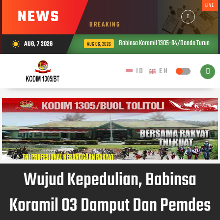
LIVE
NEWS
BREAKING
Babinsa Koramil 1305-04/Dondo Turun Lan
AUG, 7 2026
wb_sunny
AUG 06, 2026
Wujud Kepedulian, Babinsa
Koramil 03 Damput Dan Pemdes