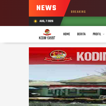
NEWS
BREAKING
AUG, 7 2026
wb_sunny
HOME
BERITA
PROFIL