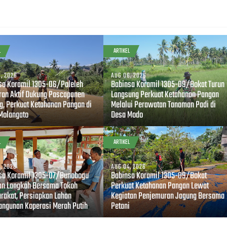
L
ARTIKEL
, 2026
AUG 06, 2026
sa Koramil 1305-06/Paleleh
Babinsa Koramil 1305-09/Bokat Turun
ran Aktif Dukung Pascapanen
Langsung Perkuat Ketahanan Pangan
g, Perkuat Ketahanan Pangan di
Melalui Perawatan Tanaman Padi di
Molangato
Desa Modo
L
ARTIKEL
, 2026
AUG 04, 2026
sa Koramil 1305-07/Bunobogu
Babinsa Koramil 1305-09/Bokat
an Langkah Bersama Tokoh
Perkuat Ketahanan Pangan Lewat
rakat, Persiapkan Lahan
Kegiatan Penjemuran Jagung Bersama
ngunan Koperasi Merah Putih
Petani