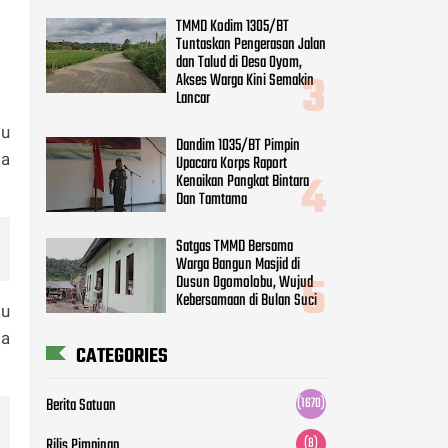
TMMD Kodim 1305/BT
Tuntaskan Pengerasan Jalan
dan Talud di Desa Oyom,
Akses Warga Kini Semakin
Lancar
tu
Dandim 1035/BT Pimpin
sa
Upacara Korps Raport
Kenaikan Pangkat Bintara
Dan Tamtama
Satgas TMMD Bersama
Warga Bangun Masjid di
Dusun Ogomolobu, Wujud
Kebersamaan di Bulan Suci
tu
ga
CATEGORIES
Berita Satuan
(1670)
Rilis Pimpinan
(8)