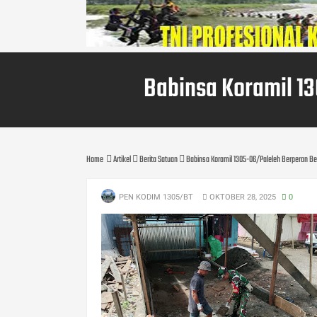
Babinsa Koramil 1
Home
Artikel
Berita Satuan
Babinsa Koramil 1305-06/Paleleh Berperan 
PEN KODIM 1305/BT
OKTOBER 28, 2025
0