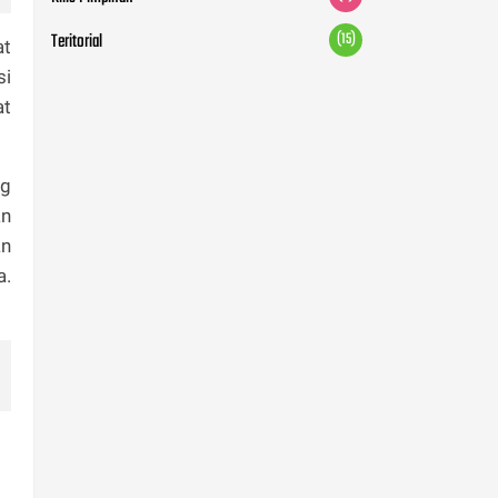
Teritorial
(15)
at
si
at
ng
an
an
a.