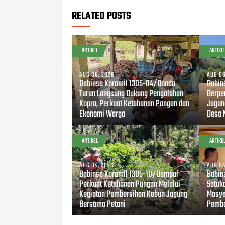
RELATED POSTS
ARTIKEL
ARTIKE
AUG 06, 2026
AUG 06
Babinsa Koramil 1305-04/Dondo
Babin
Turun Langsung Dukung Pengolahan
Berpe
Kopra, Perkuat Ketahanan Pangan dan
Jagun
Ekonomi Warga
Desa 
ARTIKEL
ARTIKE
AUG 04, 2026
AUG 04
Babinsa Koramil 1305-10/Dampal
Babin
Perkuat Ketahanan Pangan Melalui
Satuk
Kegiatan Pembersihan Kebun Jagung
Masya
Bersama Petani
Pemba