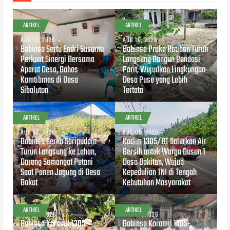
ARTIKEL
ARTIKEL
AUG 10, 2026
AUG 10, 2026
Babinsa Sertu Endri Susanto
Babinsa Praka Ratiban Turun
Perkuat Sinergi Bersama
Langsung Bangun Pondasi
Aparat Desa, Bahas
Parit, Wujudkan Lingkungan
Kamtibmas di Desa
Desa Puse yang Lebih
Sibaluton
Tertata
ARTIKEL
ARTIKEL
AUG 10, 2026
AUG 09, 2026
Babinsa Serka Saripuddin
Kodim 1305/BT Salurkan Air
Turun Langsung ke Lahan,
Bersih untuk Warga Dusun 1
Dorong Semangat Petani
Desa Dakitan, Wujud
Saat Panen Jagung di Desa
Kepedulian TNI di Tengah
Bokat
Kebutuhan Masyarakat
ARTIKEL
ARTIKEL
AUG 09, 2026
AUG 09, 2026
Babinsa Koramil 1305-
Babinsa Koramil 1305-