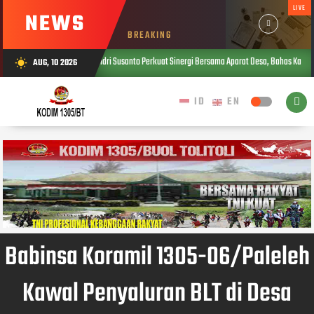
LIVE
NEWS
BREAKING
abinsa Sertu Endri Susanto Perkuat Sinergi Bersama Aparat Desa, Bahas Kamtibmas di Desa Si
AUG, 10 2026
wb_sunny
Babinsa Koramil 1305-06/Paleleh
Kawal Penyaluran BLT di Desa