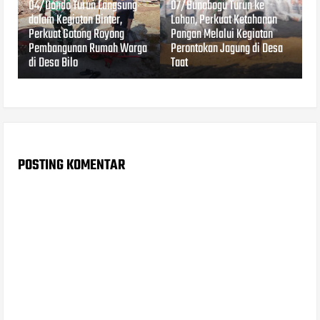
04/Dondo Turun Langsung
07/Bunobogu Turun ke
dalam Kegiatan Binter,
Lahan, Perkuat Ketahanan
Perkuat Gotong Royong
Pangan Melalui Kegiatan
Pembangunan Rumah Warga
Perontokan Jagung di Desa
di Desa Bilo
Taat
POSTING KOMENTAR