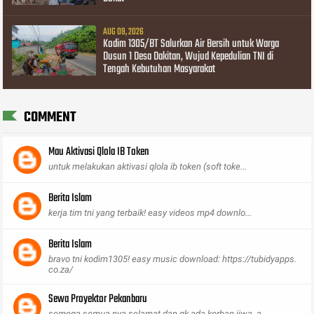
AUG 09, 2026
Kodim 1305/BT Salurkan Air Bersih untuk Warga
Dusun 1 Desa Dakitan, Wujud Kepedulian TNI di
Tengah Kebutuhan Masyarakat
COMMENT
Mau Aktivasi Qlola IB Token
untuk melakukan aktivasi qlola ib token (soft toke...
Berita Islam
kerja tim tni yang terbaik! easy videos mp4 downlo...
Berita Islam
bravo tni kodim1305! easy music download: https://tubidyapps.
co.za/
Sewa Proyektor Pekanbaru
semoga semua nya selamat dan gk ada korban jiwa, a...