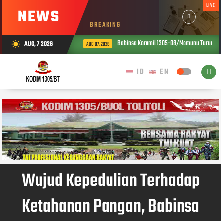
LIVE
NEWS
BREAKING
Babinsa Koramil 1305-08/Momunu Turun ke Sawa
AUG, 7 2026
wb_sunny
AUG 07, 2026
Wujud Kepedulian Terhadap
Ketahanan Pangan, Babinsa