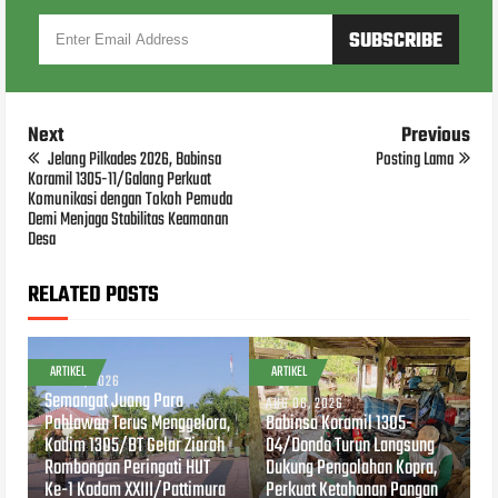
Next
Previous
Jelang Pilkades 2026, Babinsa
Posting Lama
Koramil 1305-11/Galang Perkuat
Komunikasi dengan Tokoh Pemuda
Demi Menjaga Stabilitas Keamanan
Desa
RELATED POSTS
ARTIKEL
ARTIKEL
AUG 07, 2026
Semangat Juang Para
AUG 06, 2026
Pahlawan Terus Menggelora,
Babinsa Koramil 1305-
Kodim 1305/BT Gelar Ziarah
04/Dondo Turun Langsung
Rombongan Peringati HUT
Dukung Pengolahan Kopra,
Ke-1 Kodam XXIII/Pattimura
Perkuat Ketahanan Pangan