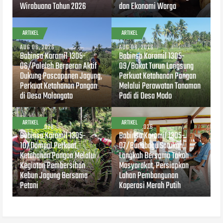
Wirabuana Tahun 2026
dan Ekonomi Warga
ARTIKEL
ARTIKEL
AUG 06, 2026
AUG 06, 2026
Babinsa Koramil 1305-
Babinsa Koramil 1305-
06/Paleleh Berperan Aktif
09/Bokat Turun Langsung
Dukung Pascapanen Jagung,
Perkuat Ketahanan Pangan
Perkuat Ketahanan Pangan
Melalui Perawatan Tanaman
di Desa Molangato
Padi di Desa Modo
ARTIKEL
ARTIKEL
AUG 04, 2026
AUG 04, 2026
Babinsa Koramil 1305-
Babinsa Koramil 1305-
10/Dampal Perkuat
07/Bunobogu Satukan
Ketahanan Pangan Melalui
Langkah Bersama Tokoh
Kegiatan Pembersihan
Masyarakat, Persiapkan
Kebun Jagung Bersama
Lahan Pembangunan
Petani
Koperasi Merah Putih