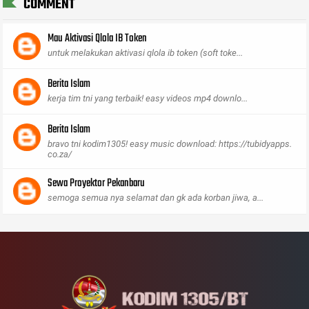
COMMENT
Mau Aktivasi Qlola IB Token
untuk melakukan aktivasi qlola ib token (soft toke...
Berita Islam
kerja tim tni yang terbaik! easy videos mp4 downlo...
Berita Islam
bravo tni kodim1305! easy music download: https://tubidyapps.
co.za/
Sewa Proyektor Pekanbaru
semoga semua nya selamat dan gk ada korban jiwa, a...