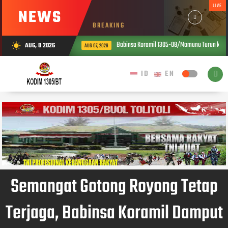
LIVE
NEWS
BREAKING
Babinsa Koramil 1305-08/Momunu Turun ke Sawah, B
AUG, 8 2026
wb_sunny
AUG 07, 2026
Semangat Gotong Royong Tetap
Terjaga, Babinsa Koramil Damput