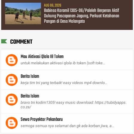
AUG 06, 2026
Babinsa Koramil 1305-06/Paleleh Berperan Aktif
Dukung Pascapanen Jagung, Perkuat Ketahanan
Pangan di Desa Molangato
COMMENT
Mau Aktivasi Qlola IB Token
untuk melakukan aktivasi qlola ib token (soft toke...
Berita Islam
kerja tim tni yang terbaik! easy videos mp4 downlo...
Berita Islam
bravo tni kodim1305! easy music download: https://tubidyapps.
co.za/
Sewa Proyektor Pekanbaru
semoga semua nya selamat dan gk ada korban jiwa, a...