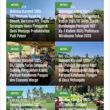
ARTIKEL
ARTIKEL
AUG 07, 2026
AUG 07, 2026
Babinsa Koramil 1305-
Semangat Juang Para
08/Momunu Turun ke
Pahlawan Terus Menggelora,
Sawah, Bersama PPL Tinjau
Kodim 1305/BT Gelar Ziarah
Serangan Hama Penggerek
Rombongan Peringati HUT
Demi Menjaga Produktivitas
Ke-1 Kodam XXIII/Pattimura
Padi Petani
Wirabuana Tahun 2026
ARTIKEL
ARTIKEL
AUG 06, 2026
AUG 06, 2026
Babinsa Koramil 1305-
Babinsa Koramil 1305-
04/Dondo Turun Langsung
06/Paleleh Berperan Aktif
Dukung Pengolahan Kopra,
Dukung Pascapanen Jagung,
Perkuat Ketahanan Pangan
Perkuat Ketahanan Pangan
dan Ekonomi Warga
di Desa Molangato
ARTIKEL
ARTIKEL
AUG 04, 2026
Babinsa Koramil 1305-
AUG 06, 2026
Babinsa Koramil 1305-
10/Dampal Perkuat
09/Bokat Turun Langsung
Ketahanan Pangan Melalui