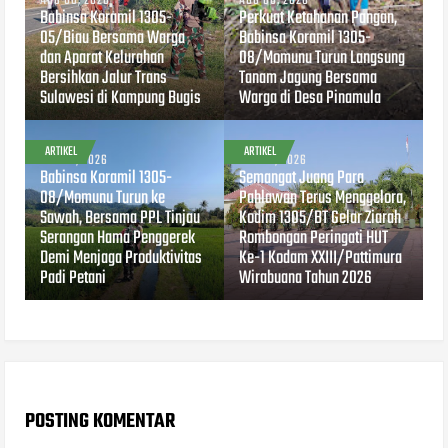
AUG 08, 2026
AUG 08, 2026
Babinsa Koramil 1305-
Perkuat Ketahanan Pangan,
05/Biau Bersama Warga
Babinsa Koramil 1305-
dan Aparat Kelurahan
08/Momunu Turun Langsung
Bersihkan Jalur Trans
Tanam Jagung Bersama
Sulawesi di Kampung Bugis
Warga di Desa Pinamula
ARTIKEL
ARTIKEL
AUG 07, 2026
AUG 07, 2026
Babinsa Koramil 1305-
Semangat Juang Para
08/Momunu Turun ke
Pahlawan Terus Menggelora,
Sawah, Bersama PPL Tinjau
Kodim 1305/BT Gelar Ziarah
Serangan Hama Penggerek
Rombongan Peringati HUT
Demi Menjaga Produktivitas
Ke-1 Kodam XXIII/Pattimura
Padi Petani
Wirabuana Tahun 2026
POSTING KOMENTAR