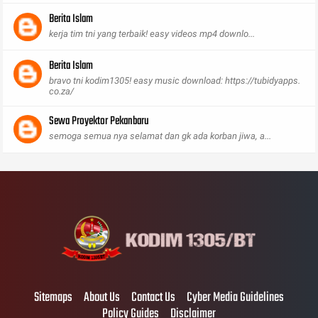
Berita Islam
kerja tim tni yang terbaik! easy videos mp4 downlo...
Berita Islam
bravo tni kodim1305! easy music download: https://tubidyapps.
co.za/
Sewa Proyektor Pekanbaru
semoga semua nya selamat dan gk ada korban jiwa, a...
Sitemaps
About Us
Contact Us
Cyber Media Guidelines
Policy Guides
Disclaimer