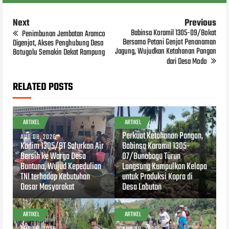
Next
Previous
Babinsa Koramil 1305-09/Bokat
Penimbunan Jembatan Aramco
Bersama Petani Genjot Penanaman
Digenjot, Akses Penghubung Desa
Jagung, Wujudkan Ketahanan Pangan
Botugolu Semakin Dekat Rampung
dari Desa Modo
RELATED POSTS
ARTIKEL
ARTIKEL
AUG 08, 2026
Perkuat Ketahanan Pangan,
AUG 08, 2026
Kodim 1305/BT Salurkan Air
Babinsa Koramil 1305-
Bersih ke Warga Desa
07/Bunobogu Turun
Buntuna, Wujud Kepedulian
Langsung Kumpulkan Kelapa
TNI terhadap Kebutuhan
untuk Produksi Kopra di
Dasar Masyarakat
Desa Labuton
ARTIKEL
ARTIKEL