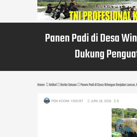
Panen Padi di Desa Wi
Dukung Penguat
Home
Artikel
Berita Satuan
Panen Padi di Desa Winagun Berjalan Lancar
PEN KODIM 1305/BT
JUNI 28, 2026
0