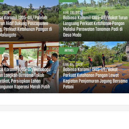
, 2026
AUG 06, 2026
sa Koramil 1305-06/Paleleh
Babinsa Koramil 1305-09/Bokat Turun
ran Aktif Dukung Pascapanen
Langsung Perkuat Ketahanan Pangan
g, Perkuat Ketahanan Pangan di
Melalui Perawatan Tanaman Padi di
Molangato
Desa Modo
L
ARTIKEL
, 2026
AUG 04, 2026
sa Koramil 1305-07/Bunobogu
Babinsa Koramil 1305-09/Bokat
an Langkah Bersama Tokoh
Perkuat Ketahanan Pangan Lewat
rakat, Persiapkan Lahan
Kegiatan Penjemuran Jagung Bersama
ngunan Koperasi Merah Putih
Petani