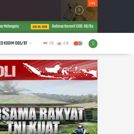
LIVE
sa Molangato
Babinsa Koramil 1305-09/Bokat Turun Langsung Perkuat 
AUG 06, 2026
ED KODIM 1305/BT