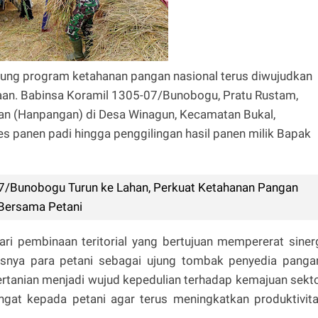
ng program ketahanan pangan nasional terus diwujudkan
inaan. Babinsa Koramil 1305-07/Bunobogu, Pratu Rustam,
an (Hanpangan) di Desa Winagun, Kecamatan Bukal,
s panen padi hingga penggilingan hasil panen milik Bapak
7/Bunobogu Turun ke Lahan, Perkuat Ketahanan Pangan
 Bersama Petani
ri pembinaan teritorial yang bertujuan mempererat siner
usnya para petani sebagai ujung tombak penyedia panga
pertanian menjadi wujud kepedulian terhadap kemajuan sekt
gat kepada petani agar terus meningkatkan produktivit