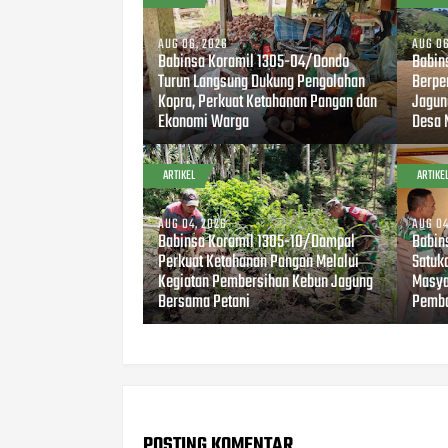
AUG 06, 2026
AUG 06
Babinsa Koramil 1305-04/Dondo
Babin
Turun Langsung Dukung Pengolahan
Berpe
Kopra, Perkuat Ketahanan Pangan dan
Jagun
Ekonomi Warga
Desa 
ARTIKEL
ARTIKE
AUG 04, 2026
AUG 04
Babinsa Koramil 1305-10/Dampal
Babin
Perkuat Ketahanan Pangan Melalui
Satuk
Kegiatan Pembersihan Kebun Jagung
Masya
Bersama Petani
Pemba
POSTING KOMENTAR