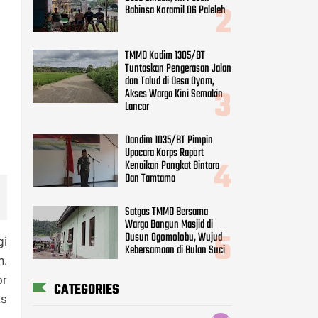
Babinsa Koramil 06 Paleleh
TMMD Kodim 1305/BT
Tuntaskan Pengerasan Jalan
dan Talud di Desa Oyom,
Akses Warga Kini Semakin
Lancar
Dandim 1035/BT Pimpin
Upacara Korps Raport
Kenaikan Pangkat Bintara
Dan Tamtama
Satgas TMMD Bersama
Warga Bangun Masjid di
Dusun Ogomolobu, Wujud
gi
Kebersamaan di Bulan Suci
n.
or
CATEGORIES
as