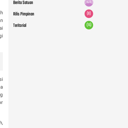
Berita Satuan
(1670)
ah
Rilis Pimpinan
(8)
an
Teritorial
(15)
ai
gi
si
ga
ng
or
h,