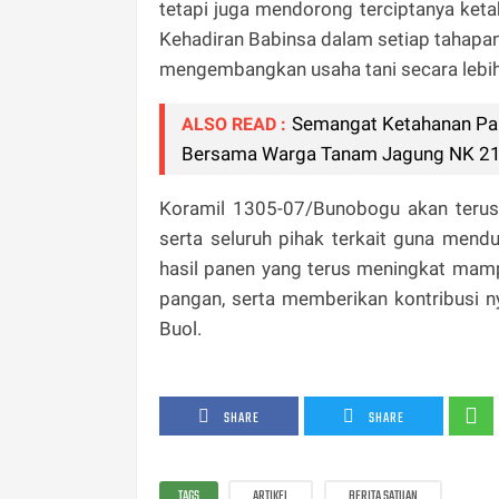
tetapi juga mendorong terciptanya ket
Kehadiran Babinsa dalam setiap tahapan 
mengembangkan usaha tani secara lebih 
Semangat Ketahanan Pan
ALSO READ :
Bersama Warga Tanam Jagung NK 212
Koramil 1305-07/Bunobogu akan terus 
serta seluruh pihak terkait guna mend
hasil panen yang terus meningkat mam
pangan, serta memberikan kontribusi 
Buol.
SHARE
SHARE
TAGS
ARTIKEL
BERITA SATUAN