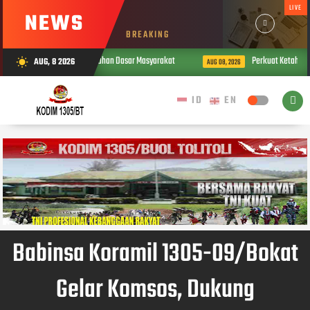
LIVE
NEWS
BREAKING
ulian TNI terhadap Kebutuhan Dasar Masyarakat
Perkuat Ketahanan Pa
AUG, 8 2026
wb_sunny
AUG 08, 2026
Babinsa Koramil 1305-09/Bokat
Gelar Komsos, Dukung