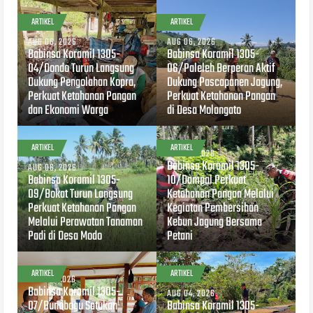
ARTIKEL
ARTIKEL
AUG 06, 2026
AUG 06, 2026
Babinsa Koramil 1305-
Babinsa Koramil 1305-
04/Dondo Turun Langsung
06/Paleleh Berperan Aktif
Dukung Pengolahan Kopra,
Dukung Pascapanen Jagung,
Perkuat Ketahanan Pangan
Perkuat Ketahanan Pangan
dan Ekonomi Warga
di Desa Molangato
ARTIKEL
ARTIKEL
AUG 04, 2026
Babinsa Koramil 1305-
AUG 06, 2026
Babinsa Koramil 1305-
10/Dampal Perkuat
09/Bokat Turun Langsung
Ketahanan Pangan Melalui
Perkuat Ketahanan Pangan
Kegiatan Pembersihan
Melalui Perawatan Tanaman
Kebun Jagung Bersama
Padi di Desa Modo
Petani
ARTIKEL
ARTIKEL
AUG 04, 2026
Babinsa Koramil 1305-
AUG 04, 2026
07/Bunobogu Satukan
Babinsa Koramil 1305-