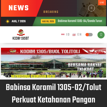
LIVE
NEWS
BREAKING
Babinsa Koramil 1305-04/Dondo Turun Lang
AUG, 7 2026
wb_sunny
AUG 06, 2026
Babinsa Koramil 1305-02/Tolut
Perkuat Ketahanan Pangan