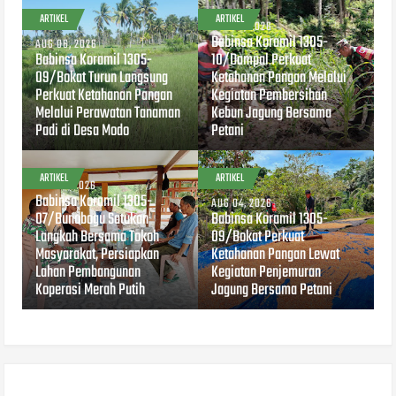
ARTIKEL
ARTIKEL
AUG 04, 2026
Babinsa Koramil 1305-
AUG 06, 2026
Babinsa Koramil 1305-
10/Dampal Perkuat
09/Bokat Turun Langsung
Ketahanan Pangan Melalui
Perkuat Ketahanan Pangan
Kegiatan Pembersihan
Melalui Perawatan Tanaman
Kebun Jagung Bersama
Padi di Desa Modo
Petani
ARTIKEL
ARTIKEL
AUG 04, 2026
Babinsa Koramil 1305-
AUG 04, 2026
07/Bunobogu Satukan
Babinsa Koramil 1305-
Langkah Bersama Tokoh
09/Bokat Perkuat
Masyarakat, Persiapkan
Ketahanan Pangan Lewat
Lahan Pembangunan
Kegiatan Penjemuran
Koperasi Merah Putih
Jagung Bersama Petani