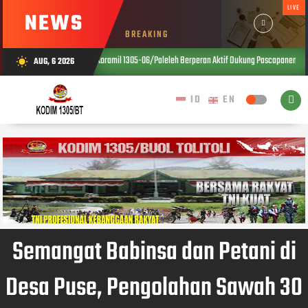
LIVE
NEWS
BREAKING
Babinsa Koramil 1305-06/Paleleh Berperan Aktif Dukung Pascapanen Jagung, Perkuat 
AUG, 6 2026
wb_sunny
026
Semangat Babinsa dan Petani di
Desa Puse, Pengolahan Sawah 30