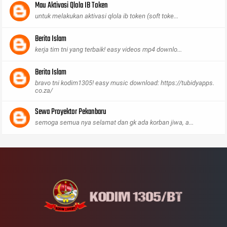
Mau Aktivasi Qlola IB Token
untuk melakukan aktivasi qlola ib token (soft toke...
Berita Islam
kerja tim tni yang terbaik! easy videos mp4 downlo...
Berita Islam
bravo tni kodim1305! easy music download: https://tubidyapps.
co.za/
Sewa Proyektor Pekanbaru
semoga semua nya selamat dan gk ada korban jiwa, a...