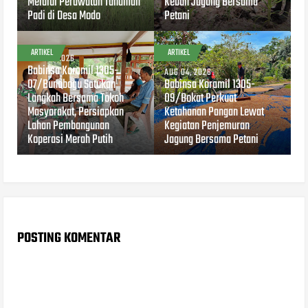
Melalui Perawatan Tanaman
Kebun Jagung Bersama
Padi di Desa Modo
Petani
ARTIKEL
ARTIKEL
AUG 04, 2026
Babinsa Koramil 1305-
AUG 04, 2026
07/Bunobogu Satukan
Babinsa Koramil 1305-
Langkah Bersama Tokoh
09/Bokat Perkuat
Masyarakat, Persiapkan
Ketahanan Pangan Lewat
Lahan Pembangunan
Kegiatan Penjemuran
Koperasi Merah Putih
Jagung Bersama Petani
POSTING KOMENTAR