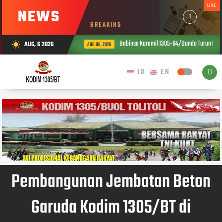
LIVE
NEWS
BREAKING
Babinsa Koramil 1305-04/Dondo Turun Langsun
AUG, 6 2026
wb_sunny
AUG 06, 2026
Pembangunan Jembatan Beton
Garuda Kodim 1305/BT di