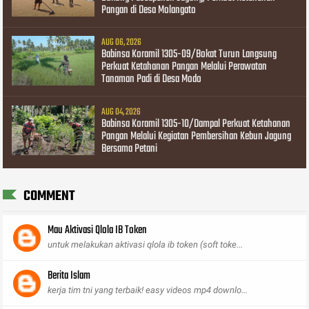
Pangan di Desa Molangato
AUG 06, 2026
Babinsa Koramil 1305-09/Bokat Turun Langsung
Perkuat Ketahanan Pangan Melalui Perawatan
Tanaman Padi di Desa Modo
AUG 04, 2026
Babinsa Koramil 1305-10/Dampal Perkuat Ketahanan
Pangan Melalui Kegiatan Pembersihan Kebun Jagung
Bersama Petani
COMMENT
Mau Aktivasi Qlola IB Token
untuk melakukan aktivasi qlola ib token (soft toke...
Berita Islam
kerja tim tni yang terbaik! easy videos mp4 downlo...