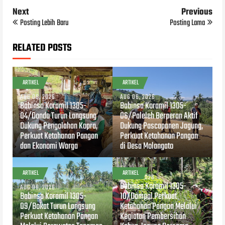
Next
Previous
Posting Lebih Baru
Posting Lama
RELATED POSTS
ARTIKEL
ARTIKEL
AUG 06, 2026
AUG 06, 2026
Babinsa Koramil 1305-
Babinsa Koramil 1305-
04/Dondo Turun Langsung
06/Paleleh Berperan Aktif
Dukung Pengolahan Kopra,
Dukung Pascapanen Jagung,
Perkuat Ketahanan Pangan
Perkuat Ketahanan Pangan
dan Ekonomi Warga
di Desa Molangato
ARTIKEL
ARTIKEL
AUG 04, 2026
Babinsa Koramil 1305-
AUG 06, 2026
Babinsa Koramil 1305-
10/Dampal Perkuat
09/Bokat Turun Langsung
Ketahanan Pangan Melalui
Perkuat Ketahanan Pangan
Kegiatan Pembersihan