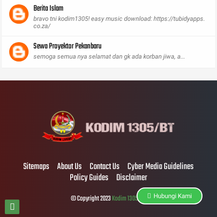
Berita Islam
bravo tni kodim1305! easy music download: https://tubidyapps.
co.za/
Sewa Proyektor Pekanbaru
semoga semua nya selamat dan gk ada korban jiwa, a...
Sitemaps
About Us
Contact Us
Cyber Media Guidelines
Policy Guides
Disclaimer
Hubungi Kami
© Copyright 2023
Kodim 1305/BT