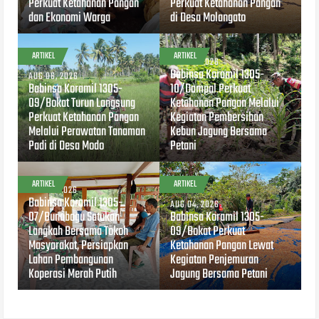
Perkuat Ketahanan Pangan
Perkuat Ketahanan Pangan
dan Ekonomi Warga
di Desa Molangato
ARTIKEL
ARTIKEL
AUG 04, 2026
Babinsa Koramil 1305-
AUG 06, 2026
Babinsa Koramil 1305-
10/Dampal Perkuat
09/Bokat Turun Langsung
Ketahanan Pangan Melalui
Perkuat Ketahanan Pangan
Kegiatan Pembersihan
Melalui Perawatan Tanaman
Kebun Jagung Bersama
Padi di Desa Modo
Petani
ARTIKEL
ARTIKEL
AUG 04, 2026
Babinsa Koramil 1305-
AUG 04, 2026
07/Bunobogu Satukan
Babinsa Koramil 1305-
Langkah Bersama Tokoh
09/Bokat Perkuat
Masyarakat, Persiapkan
Ketahanan Pangan Lewat
Lahan Pembangunan
Kegiatan Penjemuran
Koperasi Merah Putih
Jagung Bersama Petani