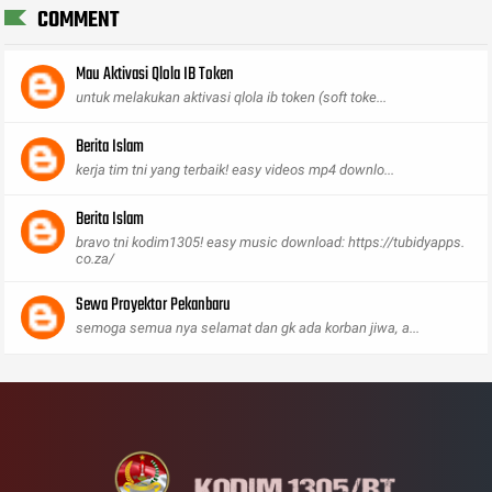
COMMENT
Mau Aktivasi Qlola IB Token
untuk melakukan aktivasi qlola ib token (soft toke...
Berita Islam
kerja tim tni yang terbaik! easy videos mp4 downlo...
Berita Islam
bravo tni kodim1305! easy music download: https://tubidyapps.
co.za/
Sewa Proyektor Pekanbaru
semoga semua nya selamat dan gk ada korban jiwa, a...