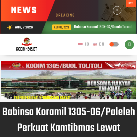
LIVE
NEWS
BREAKING
Babinsa Koramil 1305-04/Dondo Turun Lang
AUG, 7 2026
wb_sunny
AUG 06, 2026
Babinsa Koramil 1305-06/Paleleh
Perkuat Kamtibmas Lewat