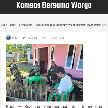
Komsos Bersama Warga
Home
Artikel
Berita Satuan
Babinsa Koramil 1305-06/Paleleh Perkuat Kamtibmas Lewat Komsos Ber
PEN KODIM 1305/BT
MEI 19, 2026
0
Buol — Suasana kebersamaan dan kepedulian