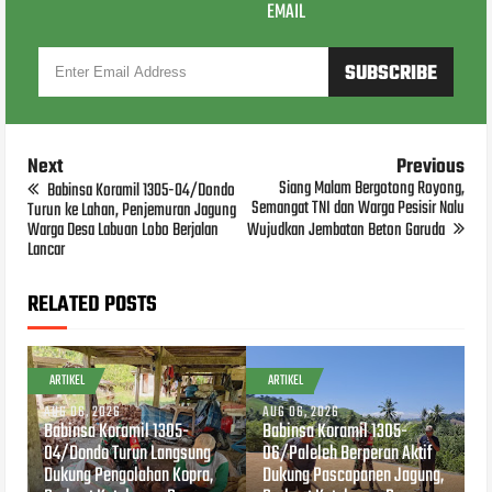
EMAIL
Next
Previous
Siang Malam Bergotong Royong,
Babinsa Koramil 1305-04/Dondo
Semangat TNI dan Warga Pesisir Nalu
Turun ke Lahan, Penjemuran Jagung
Warga Desa Labuan Lobo Berjalan
Wujudkan Jembatan Beton Garuda
Lancar
RELATED POSTS
ARTIKEL
ARTIKEL
AUG 06, 2026
AUG 06, 2026
Babinsa Koramil 1305-
Babinsa Koramil 1305-
04/Dondo Turun Langsung
06/Paleleh Berperan Aktif
Dukung Pengolahan Kopra,
Dukung Pascapanen Jagung,