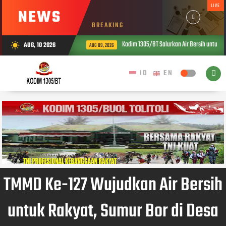
LIVE
NEWS
BREAKING
Kodim 1305/BT Salurkan Air Bersih untuk Wa
AUG, 10 2026
wb_sunny
AUG 09, 2026
TMMD Ke-127 Wujudkan Air Bersih
untuk Rakyat, Sumur Bor di Desa