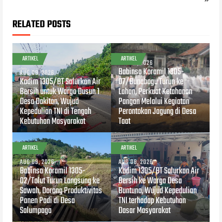
RELATED POSTS
ARTIKEL
ARTIKEL
AUG 09, 2026
Babinsa Koramil 1305-
AUG 09, 2026
Kodim 1305/BT Salurkan Air
07/Bunobogu Turun ke
Bersih untuk Warga Dusun 1
Lahan, Perkuat Ketahanan
Desa Dakitan, Wujud
Pangan Melalui Kegiatan
Kepedulian TNI di Tengah
Perontokan Jagung di Desa
Kebutuhan Masyarakat
Taat
ARTIKEL
ARTIKEL
AUG 09, 2026
AUG 08, 2026
Babinsa Koramil 1305-
Kodim 1305/BT Salurkan Air
02/Tolut Turun Langsung ke
Bersih ke Warga Desa
Sawah, Dorong Produktivitas
Buntuna, Wujud Kepedulian
Panen Padi di Desa
TNI terhadap Kebutuhan
Salumpaga
Dasar Masyarakat