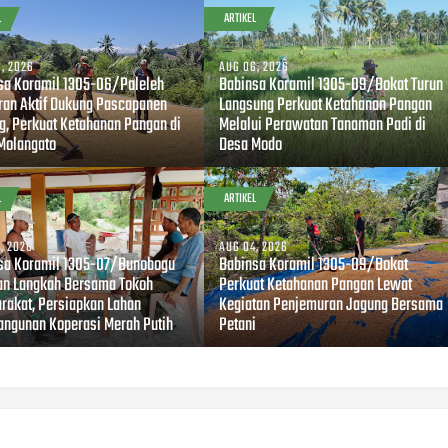
L
ARTIKEL
, 2026
AUG 06, 2026
sa Koramil 1305-06/Paleleh
Babinsa Koramil 1305-09/Bokat Turun
ran Aktif Dukung Pascapanen
Langsung Perkuat Ketahanan Pangan
g, Perkuat Ketahanan Pangan di
Melalui Perawatan Tanaman Padi di
Molangato
Desa Modo
L
ARTIKEL
, 2026
AUG 04, 2026
sa Koramil 1305-07/Bunobogu
Babinsa Koramil 1305-09/Bokat
an Langkah Bersama Tokoh
Perkuat Ketahanan Pangan Lewat
rakat, Persiapkan Lahan
Kegiatan Penjemuran Jagung Bersama
ngunan Koperasi Merah Putih
Petani