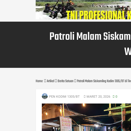
Patroli Malam Siskaml
W
Home
Artikel
Berita Satuan
Patroli Malam Siskamling Kodim 1305/BT di Ti
PEN KODIM 1305/BT
MARET 20, 2026
0