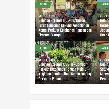
ARTIKEL
ARTIKE
AUG 06, 2026
AUG 06
Babinsa Koramil 1305-04/Dondo
Babin
Turun Langsung Dukung Pengolahan
Berpe
Kopra, Perkuat Ketahanan Pangan dan
Jagun
Ekonomi Warga
Desa 
ARTIKEL
ARTIKE
AUG 04, 2026
AUG 04
Babinsa Koramil 1305-10/Dampal
Babin
Perkuat Ketahanan Pangan Melalui
Satuk
Kegiatan Pembersihan Kebun Jagung
Masya
Bersama Petani
Pemba