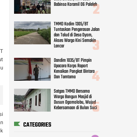
Babinsa Koramil 06 Paleleh
TMMD Kodim 1305/BT
Tuntaskan Pengerasan Jalan
dan Talud di Desa Oyom,
Akses Warga Kini Semakin
Lancar
BT
ut
Dandim 1035/BT Pimpin
Upacara Korps Raport
tu
Kenaikan Pangkat Bintara
Dan Tamtama
Satgas TMMD Bersama
Warga Bangun Masjid di
Dusun Ogomolobu, Wujud
Kebersamaan di Bulan Suci
si
an
CATEGORIES
ik