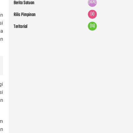
Berita Satuan
(1670)
Rilis Pimpinan
(8)
an
si
Teritorial
(15)
ga
an
gi
si
an
am
an