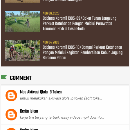
AUG 06, 2026
Babinsa Koramil 1305-09/Bokat Turun Langsung
Perkuat Ketahanan Pangan Melalui Perawatan
Tanaman Padi di Desa Modo
AUG 04, 2026
Babinsa Koramil 1305-10/Dampal Perkuat Ketahanan
Pangan Melalui Kegiatan Pembersihan Kebun Jagung
Bersama Petani
COMMENT
Mau Aktivasi Qlola IB Token
untuk melakukan aktivasi qlola ib token (soft toke...
Berita Islam
kerja tim tni yang terbaik! easy videos mp4 downlo...