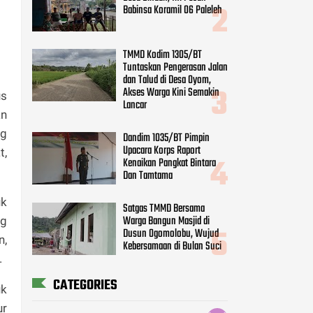
Babinsa Koramil 06 Paleleh
TMMD Kodim 1305/BT
Tuntaskan Pengerasan Jalan
dan Talud di Desa Oyom,
Akses Warga Kini Semakin
us
Lancar
an
ng
Dandim 1035/BT Pimpin
Upacara Korps Raport
t,
Kenaikan Pangkat Bintara
Dan Tamtama
uk
Satgas TMMD Bersama
Warga Bangun Masjid di
ng
Dusun Ogomolobu, Wujud
n,
Kebersamaan di Bulan Suci
.
CATEGORIES
uk
ur