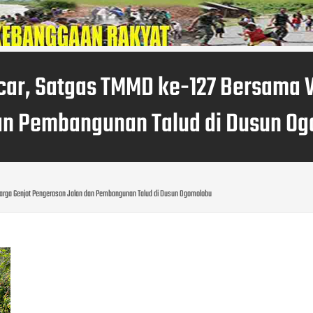
car, Satgas TMMD ke-127 Bersama 
an Pembangunan Talud di Dusun O
rga Genjot Pengerasan Jalan dan Pembangunan Talud di Dusun Ogomolobu