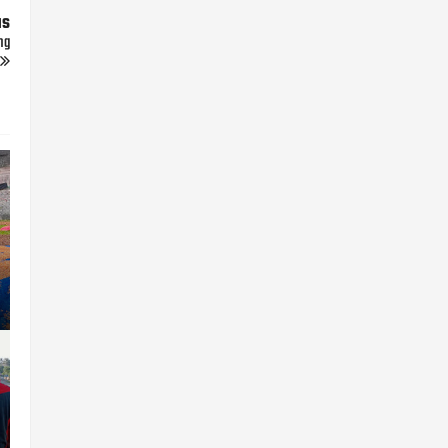
us
ng