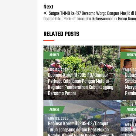
Next
Satgas TMMD ke-127 Bersama Warga Bangun Masjid di
Ogomolobu, Perkuat Iman dan Kebersamaan di Bulan Ram
RELATED POSTS
ARTIKEL
ARTIKE
AUG 04, 2026
AUG 04
Babinsa Koramil 1305-10/Dampal
Babin
Perkuat Ketahanan Pangan Melalui
Satuk
Kegiatan Pembersihan Kebun Jagung
Masya
Bersama Petani
Pemba
ARTIKEL
ARTIKE
AUG 03, 2026
Babinsa Koramil 1305-03/Damput
AUG 03
Turun Langsung dalam Pencetakan
Babin