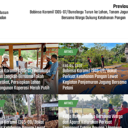
Previo
Babinsa Koramil 1305-07/Bunobogu Turun ke Lahan, Tanam Jagu
 Dusun
adan
Bersama Warga Dukung Ketahanan Pangan
L
ARTIKEL
, 2026
AUG 04, 2026
sa Koramil 1305-07/Bunobogu
Babinsa Koramil 1305-09/Bokat
an Langkah Bersama Tokoh
Perkuat Ketahanan Pangan Lewat
rakat, Persiapkan Lahan
Kegiatan Penjemuran Jagung Bersama
ngunan Koperasi Merah Putih
Petani
L
ARTIKEL
AUG 03, 2026
Kerja Bakti Babinsa Bersama Warga
, 2026
sa Koramil 1305-09/Bokat
dan Aparat Kelurahan Perkuat