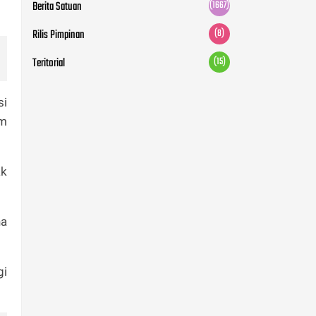
Berita Satuan
(1667)
Rilis Pimpinan
(8)
Teritorial
(15)
si
am
ak
na
gi