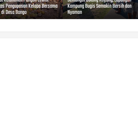
at Ketahanan Pangan Lewat
Semangat Gotong Royong, Lapangan
itas Pengupasan Kelapa Bersama
Kampung Bugis Semakin Bersih dan
i di Desa Bongo
Nyaman