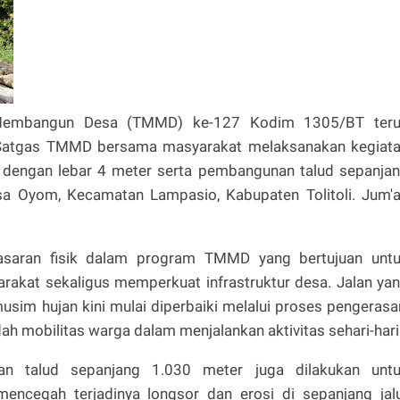
 Membangun Desa (TMMD) ke-127 Kodim 1305/BT ter
. Satgas TMMD bersama masyarakat melaksanakan kegiat
 dengan lebar 4 meter serta pembangunan talud sepanja
a Oyom, Kecamatan Lampasio, Kabupaten Tolitoli. Jum'a
sasaran fisik dalam program TMMD yang bertujuan unt
rakat sekaligus memperkuat infrastruktur desa. Jalan ya
musim hujan kini mulai diperbaiki melalui proses pengerasa
 mobilitas warga dalam menjalankan aktivitas sehari-hari
nan talud sepanjang 1.030 meter juga dilakukan unt
mencegah terjadinya longsor dan erosi di sepanjang jal