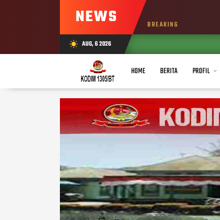
NEWS
BREAKING
AUG, 6 2026
wb_sunny
HOME
BERITA
PROFIL