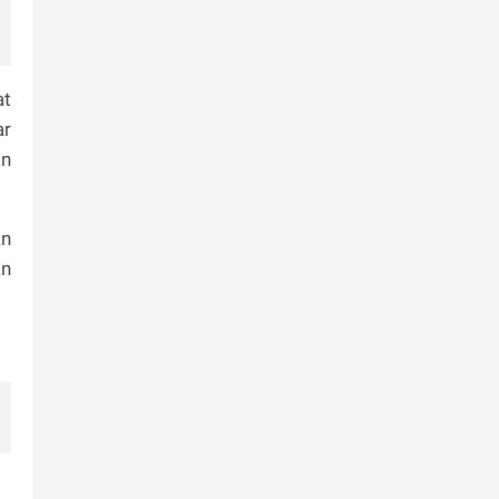
at
ar
an
an
an