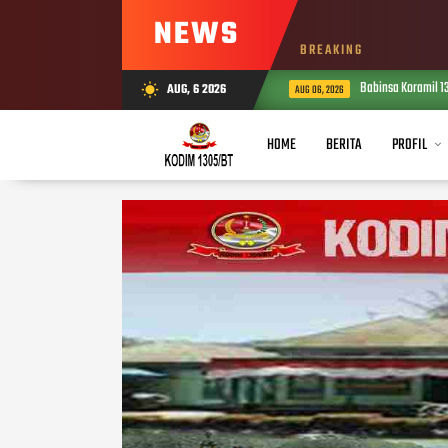
NEWS
BREAKING
Babinsa Koramil 13
AUG, 6 2026
wb_sunny
AUG 06, 2026
HOME
BERITA
PROFIL