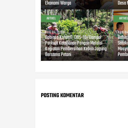
Ekonomi Warga
Desa 
ARTIKEL
ARTIKE
AUG 04, 2026
AUG 04
Babinsa Koramil 1305-10/Dampal
Babin
Perkuat Ketahanan Pangan Melalui
Satuk
Kegiatan Pembersihan Kebun Jagung
Masya
Bersama Petani
Pemba
POSTING KOMENTAR