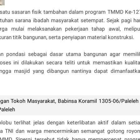
 satu sasaran fisik tambahan dalam program TMMD Ke-12
tuhan sarana ibadah masyarakat setempat. Sejak pagi har
a mulai melaksanakan pekerjaan tahap awal, melipu
ran titik bangunan, serta penyiapan material konstruksi.
aan pondasi sebagai dasar utama bangunan agar memili
oses ini dilakukan secara teliti untuk memastikan kualit
hingga masjid yang dibangun nantinya dapat dimanfaatk
ngan Tokoh Masyarakat, Babinsa Koramil 1305-06/Paleleh
Paleleh
u terlihat jelas dengan keterlibatan aktif dalam seti
ara TNI dan warga mencerminkan semangat gotong royo
TMMD. Sinergi tersebut tidak hanya mempercepat progr