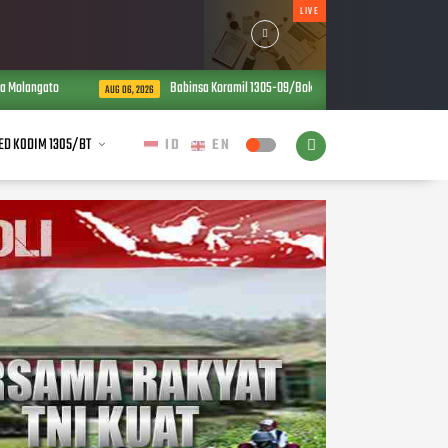
LIVE
 Molangato
Babinsa Koramil 1305-09/Bokat Turun Langsung Perkuat Ke
AUG 06, 2026
ED KODIM 1305/BT