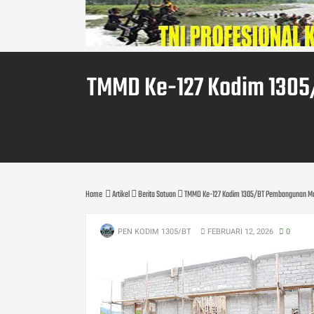
TMMD Ke-127 Kodim 1305
Home
Artikel
Berita Satuan
TMMD Ke-127 Kodim 1305/BT Pembangunan Mas
PEN KODIM 1305/BT
FEBRUARI 12, 2026
0