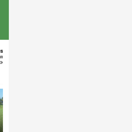
us
un