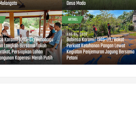
Molangato
Desa Modo
L
ARTIKEL
, 2026
AUG 04, 2026
sa Koramil 1305-07/Bunobogu
Babinsa Koramil 1305-09/Bokat
an Langkah Bersama Tokoh
Perkuat Ketahanan Pangan Lewat
rakat, Persiapkan Lahan
Kegiatan Penjemuran Jagung Bersama
ngunan Koperasi Merah Putih
Petani