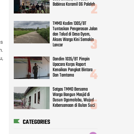
Babinsa Koramil 06 Paleleh
TMMD Kodim 1305/BT
Tuntaskan Pengerasan Jalan
dan Talud di Desa Oyom,
Akses Warga Kini Semakin
us
Lancar
n.
u,
Dandim 1035/BT Pimpin
Upacara Korps Raport
Kenaikan Pangkat Bintara
Dan Tamtama
Satgas TMMD Bersama
Warga Bangun Masjid di
Dusun Ogomolobu, Wujud
Kebersamaan di Bulan Suci
CATEGORIES