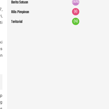
Berita Satuan
(1670)
7,
Rilis Pimpinan
(8)
i,
Teritorial
(15)
ti
ki
as
an
ap
ng
es