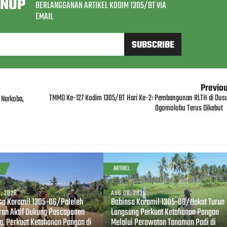
GNUP
BERLANGGANAN ARTIKEL KODIM 1305/BT VIA
EMAIL
Previo
TMMD Ke-127 Kodim 1305/BT Hari Ke-2: Pembangunan RLTH di Dus
 Narkoba,
Ogomolobu Terus Dikebut
L
ARTIKEL
, 2026
AUG 06, 2026
sa Koramil 1305-06/Paleleh
Babinsa Koramil 1305-09/Bokat Turun
ran Aktif Dukung Pascapanen
Langsung Perkuat Ketahanan Pangan
g, Perkuat Ketahanan Pangan di
Melalui Perawatan Tanaman Padi di