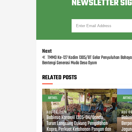
NEWSLETTER SI
Next
TMMD Ke-127 Kodim 1305/BT Gelar Penyuluhan Bahaya
Bentengi Generasi Muda Desa Oyom
RELATED POSTS
ARTIKEL
ARTIKE
AUG 06, 2026
AUG 06
Babinsa Koramil 1305-04/Dondo
Babin
Turun Langsung Dukung Pengolahan
Berpe
Kopra, Perkuat Ketahanan Pangan dan
Jagun