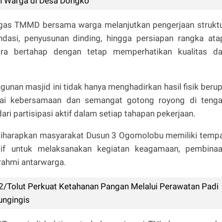
 Warga di Desa Dongko
atgas TMMD bersama warga melanjutkan pengerjaan strukt
dasi, penyusunan dinding, hingga persiapan rangka ata
ra bertahap dengan tetap memperhatikan kualitas d
an masjid ini tidak hanya menghadirkan hasil fisik beru
ilai kebersamaan dan semangat gotong royong di teng
ri partisipasi aktif dalam setiap tahapan pekerjaan.
 diharapkan masyarakat Dusun 3 Ogomolobu memiliki temp
tif untuk melaksanakan kegiatan keagamaan, pembina
rahmi antarwarga.
2/Tolut Perkuat Ketahanan Pangan Melalui Perawatan Padi
ungingis