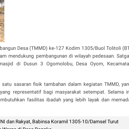
bangun Desa (TMMD) ke-127 Kodim 1305/Buol Tolitoli (B
lam mendukung pembangunan di wilayah pedesaan. Satg
asjid di Dusun 3 Ogomolobu, Desa Oyom, Kecamat
h satu sasaran fisik tambahan dalam kegiatan TMMD, ya
yang representatif bagi masyarakat setempat. Selama in
utuhkan fasilitas ibadah yang lebih layak dan memad
I dan Rakyat, Babinsa Koramil 1305-10/Damsel Turut