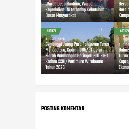
Warga Desa Buntuna, Wujud
Bersa
Kepedulian TNI terhadap Kebutuhan
Bersi
Dasar Masyarakat
Kampu
ARTIKEL
ARTIKE
AUG 07, 2026
Semangat Juang Para Pahlawan Terus
AUG 06
Menggelora, Kodim 1305/BT Gelar
Babin
Ziarah Rombongan Peringati HUT Ke-1
Turun
Kodam XXIII/Pattimura Wirabuana
Kopra
Tahun 2026
Ekono
POSTING KOMENTAR