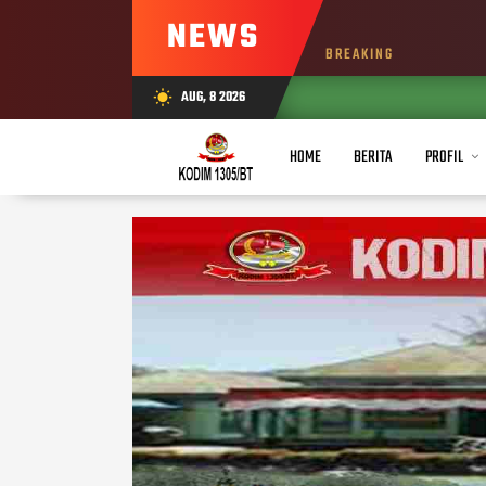
NEWS
BREAKING
AUG, 8 2026
wb_sunny
HOME
BERITA
PROFIL