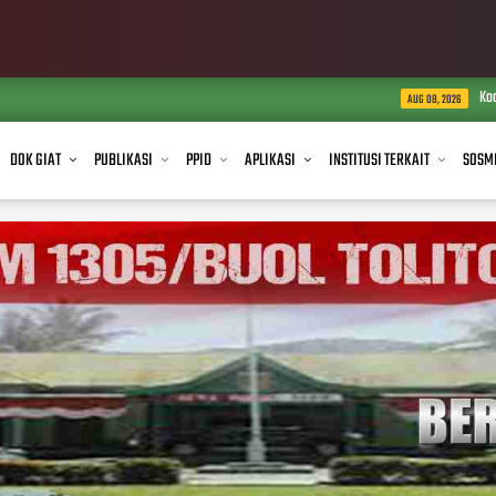
Kodim 1305/BT Salurkan A
AUG 08, 2026
DOK GIAT
PUBLIKASI
PPID
APLIKASI
INSTITUSI TERKAIT
SOSM