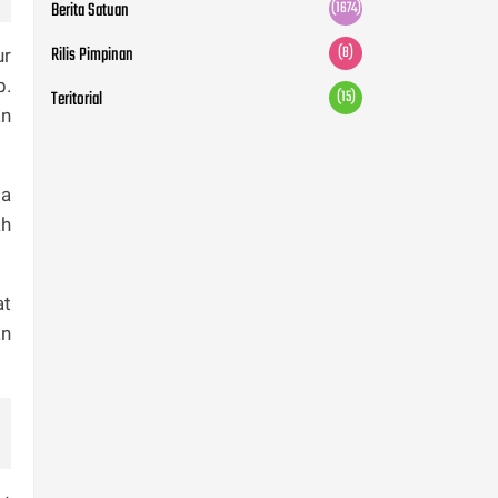
Berita Satuan
(1674)
Rilis Pimpinan
(8)
ur
p.
Teritorial
(15)
an
pa
ah
at
an