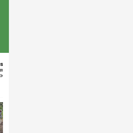
us
an