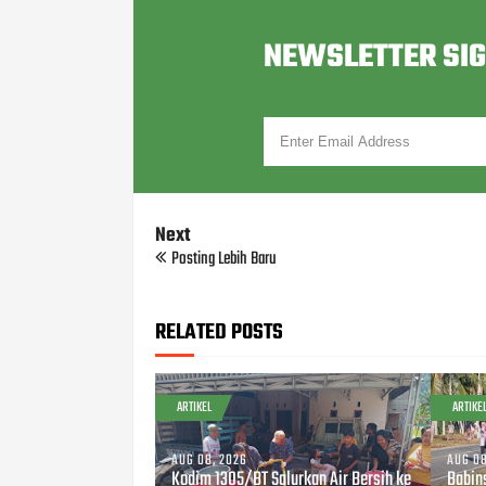
NEWSLETTER SI
Next
Posting Lebih Baru
RELATED POSTS
ARTIKEL
ARTIKE
AUG 08, 2026
AUG 08
Kodim 1305/BT Salurkan Air Bersih ke
Babin