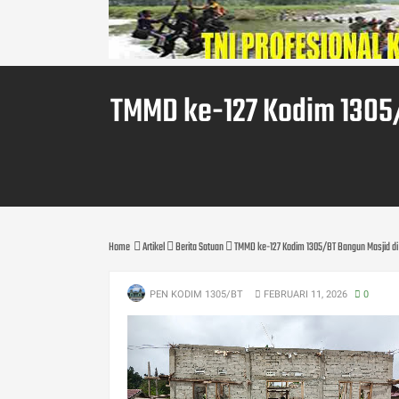
TMMD ke-127 Kodim 1305/
Home
Artikel
Berita Satuan
TMMD ke-127 Kodim 1305/BT Bangun Masjid di
PEN KODIM 1305/BT
FEBRUARI 11, 2026
0