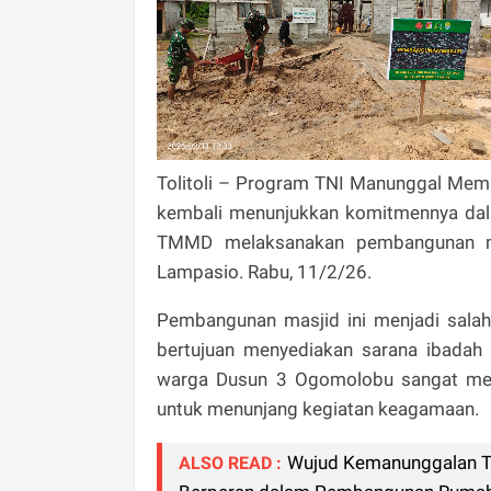
Tolitoli – Program TNI Manunggal Mem
kembali menunjukkan komitmennya da
TMMD melaksanakan pembangunan m
Lampasio. Rabu, 11/2/26.
Pembangunan masjid ini menjadi sala
bertujuan menyediakan sarana ibadah 
warga Dusun 3 Ogomolobu sangat memb
untuk menunjang kegiatan keagamaan.
Wujud Kemanunggalan TN
ALSO READ :