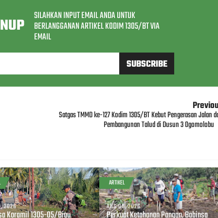
SILAHKAN INPUT EMAIL ANDA UNTUK
GNUP
BERLANGGANAN ARTIKEL KODIM 1305/BT VIA
EMAIL
Previo
Satgas TMMD ke-127 Kodim 1305/BT Kebut Pengerasan Jalan d
Pembangunan Talud di Dusun 3 Ogomolobu
L
ARTIKEL
, 2026
AUG 08, 2026
sa Koramil 1305-05/Biau
Perkuat Ketahanan Pangan, Babinsa