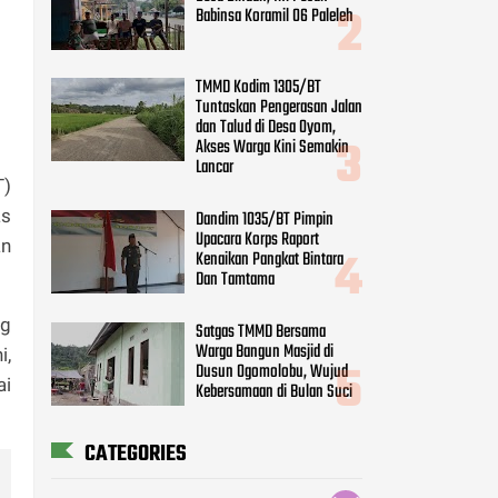
Babinsa Koramil 06 Paleleh
TMMD Kodim 1305/BT
Tuntaskan Pengerasan Jalan
dan Talud di Desa Oyom,
Akses Warga Kini Semakin
Lancar
T)
as
Dandim 1035/BT Pimpin
Upacara Korps Raport
an
Kenaikan Pangkat Bintara
Dan Tamtama
ng
Satgas TMMD Bersama
Warga Bangun Masjid di
i,
Dusun Ogomolobu, Wujud
ai
Kebersamaan di Bulan Suci
CATEGORIES