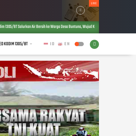
LIVE
ir Bersih ke Warga Desa Buntuna, Wujud Kepedulian TNI terhadap Kebutuhan Dasar Masyaraka
ED KODIM 1305/BT