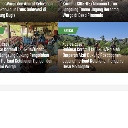
ma Warga dan Aparat Kelurahan
Koramil 1305-08/Momunu Turun
hkan Jalur Trans Sulawesi di
Langsung Tanam Jagung Bersama
ng Bugis
Warga di Desa Pinamula
L
ARTIKEL
, 2026
AUG 06, 2026
sa Koramil 1305-04/Dondo
Babinsa Koramil 1305-06/Paleleh
 Langsung Dukung Pengolahan
Berperan Aktif Dukung Pascapanen
, Perkuat Ketahanan Pangan dan
Jagung, Perkuat Ketahanan Pangan di
mi Warga
Desa Molangato