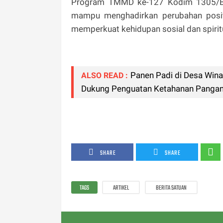
Program TMMD ke-127 Kodim 1305/BT 
mampu menghadirkan perubahan posit
memperkuat kehidupan sosial dan spirit
Panen Padi di Desa Win
ALSO READ :
Dukung Penguatan Ketahanan Pangan
SHARE
SHARE
TAGS
ARTIKEL
BERITA SATUAN