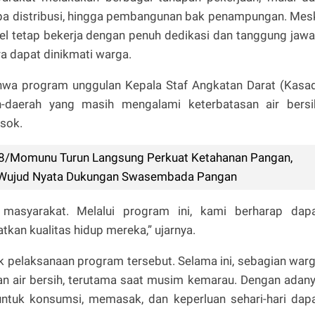
pa distribusi, hingga pembangunan bak penampungan. Mes
nel tetap bekerja dengan penuh dedikasi dan tanggung jaw
a dapat dinikmati warga.
a program unggulan Kepala Staf Angkatan Darat (Kasa
-daerah yang masih mengalami keterbatasan air bersi
sok.
08/Momunu Turun Langsung Perkuat Ketahanan Pangan,
i Wujud Nyata Dukungan Swasembada Pangan
 masyarakat. Melalui program ini, kami berharap dap
an kualitas hidup mereka,” ujarnya.
pelaksanaan program tersebut. Selama ini, sebagian war
n air bersih, terutama saat musim kemarau. Dengan adan
r untuk konsumsi, memasak, dan keperluan sehari-hari dap