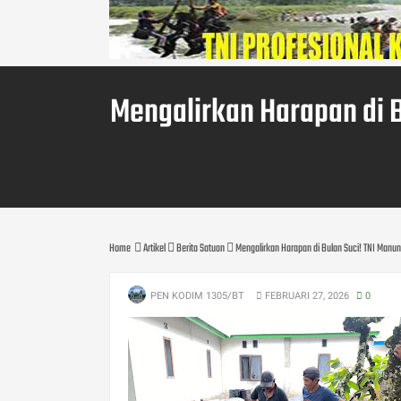
Mengalirkan Harapan di B
Home
Artikel
Berita Satuan
Mengalirkan Harapan di Bulan Suci! TNI Manu
PEN KODIM 1305/BT
FEBRUARI 27, 2026
0