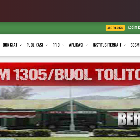
Kodim 1305/BT Salurkan Air Be
AUG 09, 2026
DOK GIAT
PUBLIKASI
PPID
APLIKASI
INSTITUSI TERKAIT
SOSM