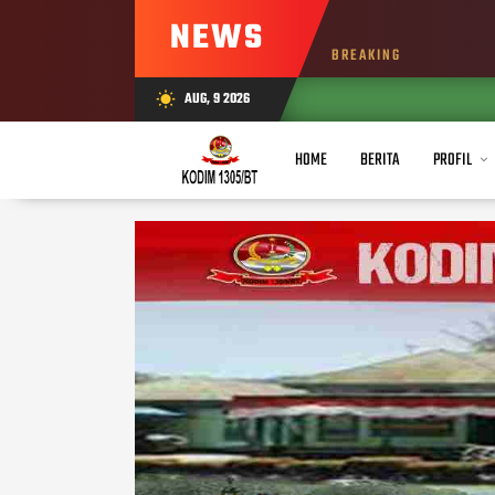
NEWS
BREAKING
AUG, 9 2026
wb_sunny
HOME
BERITA
PROFIL