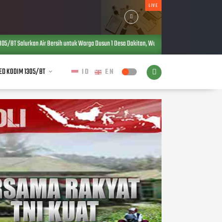
LIVE
rsih untuk Warga Dusun 1 Desa Dakitan, Wujud Kepedulian TNI di Tengah Kebutuhan Masyarak
ED KODIM 1305/BT