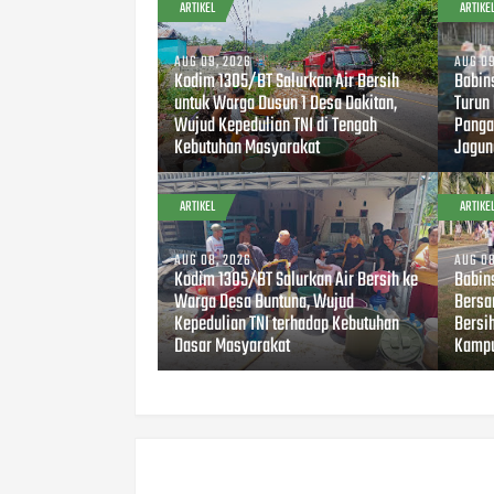
ARTIKEL
ARTIKE
AUG 09, 2026
AUG 09
Kodim 1305/BT Salurkan Air Bersih
Babin
untuk Warga Dusun 1 Desa Dakitan,
Turun
Wujud Kepedulian TNI di Tengah
Panga
Kebutuhan Masyarakat
Jagun
ARTIKEL
ARTIKE
AUG 08, 2026
AUG 08
Kodim 1305/BT Salurkan Air Bersih ke
Babin
Warga Desa Buntuna, Wujud
Bersa
Kepedulian TNI terhadap Kebutuhan
Bersi
Dasar Masyarakat
Kampu