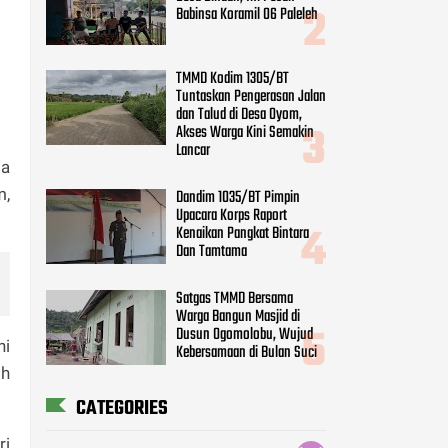
Babinsa Koramil 06 Paleleh
TMMD Kodim 1305/BT
Tuntaskan Pengerasan Jalan
dan Talud di Desa Oyom,
Akses Warga Kini Semakin
Lancar
la
m,
Dandim 1035/BT Pimpin
Upacara Korps Raport
Kenaikan Pangkat Bintara
Dan Tamtama
Satgas TMMD Bersama
Warga Bangun Masjid di
Dusun Ogomolobu, Wujud
hi
Kebersamaan di Bulan Suci
ih
CATEGORIES
ri