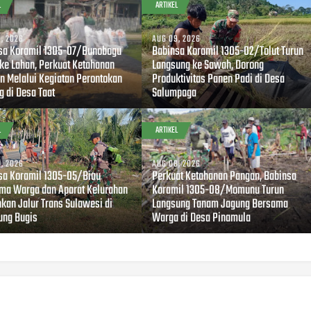
L
ARTIKEL
, 2026
AUG 09, 2026
sa Koramil 1305-07/Bunobogu
Babinsa Koramil 1305-02/Tolut Turun
 ke Lahan, Perkuat Ketahanan
Langsung ke Sawah, Dorong
n Melalui Kegiatan Perontokan
Produktivitas Panen Padi di Desa
g di Desa Taat
Salumpaga
L
ARTIKEL
, 2026
AUG 08, 2026
sa Koramil 1305-05/Biau
Perkuat Ketahanan Pangan, Babinsa
ma Warga dan Aparat Kelurahan
Koramil 1305-08/Momunu Turun
hkan Jalur Trans Sulawesi di
Langsung Tanam Jagung Bersama
ng Bugis
Warga di Desa Pinamula