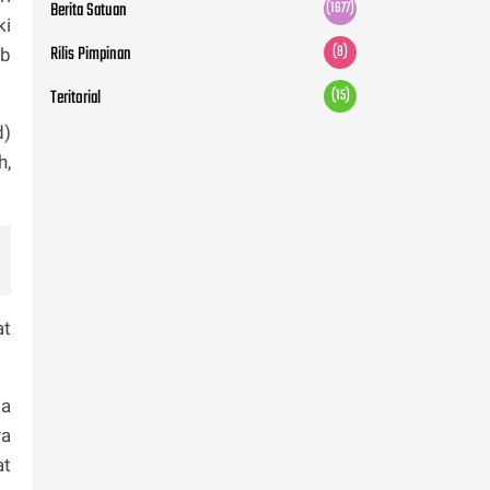
Berita Satuan
(1677)
ki
Rilis Pimpinan
(8)
ab
Teritorial
(15)
d)
h,
at
ga
ya
at