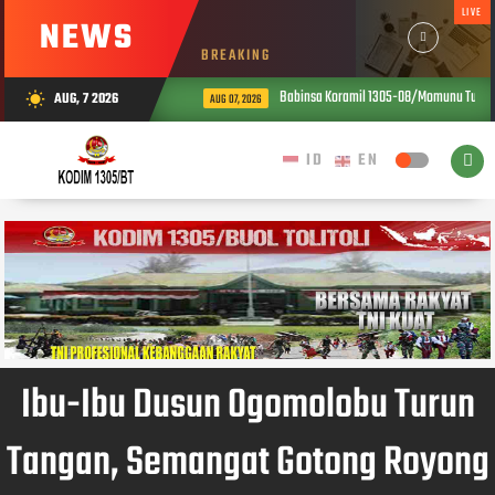
LIVE
NEWS
BREAKING
Babinsa Koramil 1305-08/Momunu Turun ke
AUG, 7 2026
wb_sunny
AUG 07, 2026
Ibu-Ibu Dusun Ogomolobu Turun
Tangan, Semangat Gotong Royong