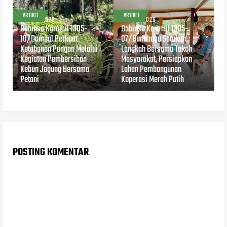
ARTIKEL
ARTIKEL
AUG 04, 2026
AUG 04, 2026
Babinsa Koramil 1305-
Babinsa Koramil 1305-
10/Dampal Perkuat
07/Bunobogu Satukan
Ketahanan Pangan Melalui
Langkah Bersama Tokoh
Kegiatan Pembersihan
Masyarakat, Persiapkan
Kebun Jagung Bersama
Lahan Pembangunan
Petani
Koperasi Merah Putih
POSTING KOMENTAR