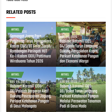
Talud 1030 Meter
RELATED POSTS
ARTIKEL
ARTIKEL
AUG 07, 2026
Semangat Juang Para
AUG 06, 2026
Pahlawan Terus Menggelora,
Babinsa Koramil 1305-
Kodim 1305/BT Gelar Ziarah
04/Dondo Turun Langsung
Rombongan Peringati HUT
Dukung Pengolahan Kopra,
Ke-1 Kodam XXIII/Pattimura
Perkuat Ketahanan Pangan
Wirabuana Tahun 2026
dan Ekonomi Warga
ARTIKEL
ARTIKEL
AUG 06, 2026
AUG 06, 2026
Babinsa Koramil 1305-
Babinsa Koramil 1305-
06/Paleleh Berperan Aktif
09/Bokat Turun Langsung
Dukung Pascapanen Jagung,
Perkuat Ketahanan Pangan
Perkuat Ketahanan Pangan
Melalui Perawatan Tanaman
di Desa Molangato
Padi di Desa Modo