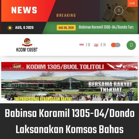
LIVE
NEWS
BREAKING
Babinsa Koramil 1305-04/Dondo Turun La
AUG, 6 2026
wb_sunny
AUG 06, 2026
Babinsa Koramil 1305-04/Dondo
Laksanakan Komsos Bahas