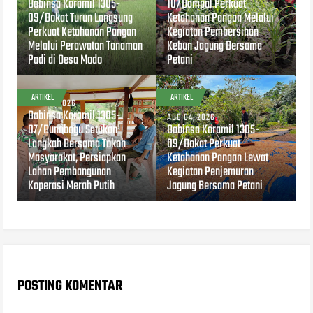
Babinsa Koramil 1305-
10/Dampal Perkuat
09/Bokat Turun Langsung
Ketahanan Pangan Melalui
Perkuat Ketahanan Pangan
Kegiatan Pembersihan
Melalui Perawatan Tanaman
Kebun Jagung Bersama
Padi di Desa Modo
Petani
ARTIKEL
ARTIKEL
AUG 04, 2026
Babinsa Koramil 1305-
AUG 04, 2026
07/Bunobogu Satukan
Babinsa Koramil 1305-
Langkah Bersama Tokoh
09/Bokat Perkuat
Masyarakat, Persiapkan
Ketahanan Pangan Lewat
Lahan Pembangunan
Kegiatan Penjemuran
Koperasi Merah Putih
Jagung Bersama Petani
POSTING KOMENTAR