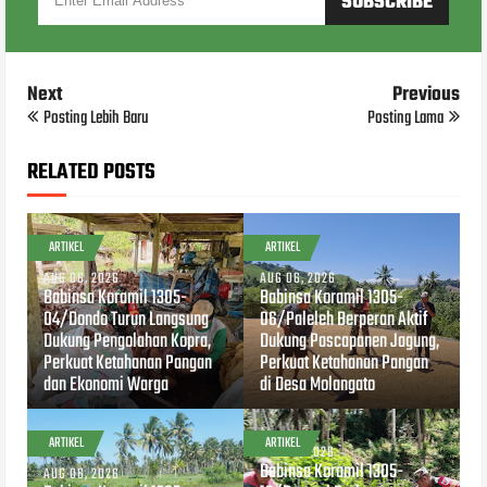
Next
Previous
Posting Lebih Baru
Posting Lama
RELATED POSTS
ARTIKEL
ARTIKEL
AUG 06, 2026
AUG 06, 2026
Babinsa Koramil 1305-
Babinsa Koramil 1305-
04/Dondo Turun Langsung
06/Paleleh Berperan Aktif
Dukung Pengolahan Kopra,
Dukung Pascapanen Jagung,
Perkuat Ketahanan Pangan
Perkuat Ketahanan Pangan
dan Ekonomi Warga
di Desa Molangato
ARTIKEL
ARTIKEL
AUG 04, 2026
Babinsa Koramil 1305-
AUG 06, 2026