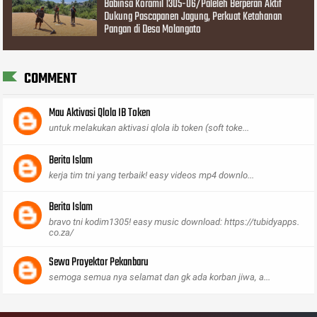
Babinsa Koramil 1305-06/Paleleh Berperan Aktif
Dukung Pascapanen Jagung, Perkuat Ketahanan
Pangan di Desa Molangato
COMMENT
Mau Aktivasi Qlola IB Token
untuk melakukan aktivasi qlola ib token (soft toke...
Berita Islam
kerja tim tni yang terbaik! easy videos mp4 downlo...
Berita Islam
bravo tni kodim1305! easy music download: https://tubidyapps.
co.za/
Sewa Proyektor Pekanbaru
semoga semua nya selamat dan gk ada korban jiwa, a...