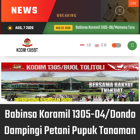
LIVE
NEWS
BREAKING
Babinsa Koramil 1305-08/Momunu Turun ke 
AUG, 7 2026
wb_sunny
AUG 07, 2026
Babinsa Koramil 1305-04/Dondo
Dampingi Petani Pupuk Tanaman