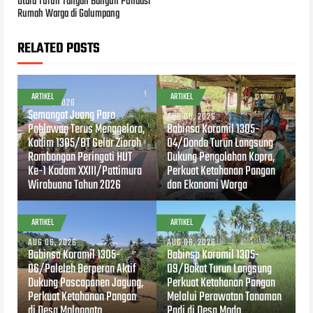
Utara Turun Tangan Bangun Pondasi
Rumah Warga di Galumpang
RELATED POSTS
ARTIKEL
ARTIKEL
AUG 07, 2026
Semangat Juang Para
AUG 06, 2026
Pahlawan Terus Menggelora,
Babinsa Koramil 1305-
Kodim 1305/BT Gelar Ziarah
04/Dondo Turun Langsung
Rombongan Peringati HUT
Dukung Pengolahan Kopra,
Ke-1 Kodam XXIII/Pattimura
Perkuat Ketahanan Pangan
Wirabuana Tahun 2026
dan Ekonomi Warga
ARTIKEL
ARTIKEL
AUG 06, 2026
AUG 06, 2026
Babinsa Koramil 1305-
Babinsa Koramil 1305-
06/Paleleh Berperan Aktif
09/Bokat Turun Langsung
Dukung Pascapanen Jagung,
Perkuat Ketahanan Pangan
Perkuat Ketahanan Pangan
Melalui Perawatan Tanaman
di Desa Molangato
Padi di Desa Modo