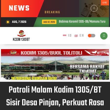
LIVE
NEWS
BREAKING
Babinsa Koramil 1305-08/Momunu Turun ke S
AUG, 7 2026
wb_sunny
AUG 07, 2026
Patroli Malam Kodim 1305/BT
Sisir Desa Pinjan, Perkuat Rasa