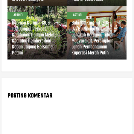
ARTIKEL
ARTIKEL
AUG 04, 2026
AUG 04, 2026
Babinsa Koramil 1305-
Babinsa Koramil 1305-
10/Dampal Perkuat
07/Bunobogu Satukan
Ketahanan Pangan Melalui
Langkah Bersama Tokoh
Kegiatan Pembersihan
Masyarakat, Persiapkan
Kebun Jagung Bersama
Lahan Pembangunan
Petani
Koperasi Merah Putih
POSTING KOMENTAR