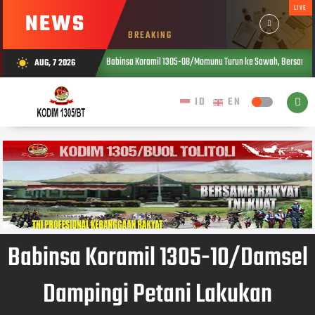
LIVE
NEWS
BREAKING
Babinsa Koramil 1305-08/Momunu Turun ke Sawah, Bersama PPL Tinjau S
AUG, 7 2026
wb_sunny
AUG 07, 2026
Babinsa Koramil 1305-10/Damsel
Dampingi Petani Lakukan