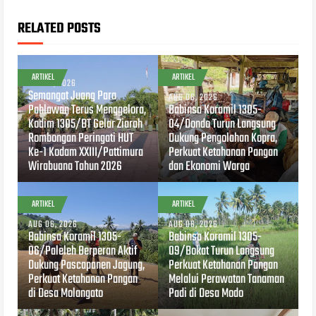
RELATED POSTS
ARTIKEL
ARTIKEL
AUG 07, 2026
Semangat Juang Para
AUG 06, 2026
Pahlawan Terus Menggelora,
Babinsa Koramil 1305-
Kodim 1305/BT Gelar Ziarah
04/Dondo Turun Langsung
Rombongan Peringati HUT
Dukung Pengolahan Kopra,
Ke-1 Kodam XXIII/Pattimura
Perkuat Ketahanan Pangan
Wirabuana Tahun 2026
dan Ekonomi Warga
ARTIKEL
ARTIKEL
AUG 06, 2026
AUG 06, 2026
Babinsa Koramil 1305-
Babinsa Koramil 1305-
06/Paleleh Berperan Aktif
09/Bokat Turun Langsung
Dukung Pascapanen Jagung,
Perkuat Ketahanan Pangan
Perkuat Ketahanan Pangan
Melalui Perawatan Tanaman
di Desa Molangato
Padi di Desa Modo