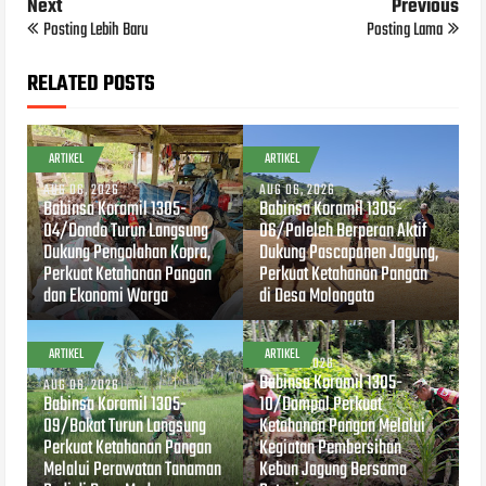
Next
Previous
Posting Lebih Baru
Posting Lama
RELATED POSTS
ARTIKEL
ARTIKEL
AUG 06, 2026
AUG 06, 2026
Babinsa Koramil 1305-
Babinsa Koramil 1305-
04/Dondo Turun Langsung
06/Paleleh Berperan Aktif
Dukung Pengolahan Kopra,
Dukung Pascapanen Jagung,
Perkuat Ketahanan Pangan
Perkuat Ketahanan Pangan
dan Ekonomi Warga
di Desa Molangato
ARTIKEL
ARTIKEL
AUG 04, 2026
Babinsa Koramil 1305-
AUG 06, 2026
Babinsa Koramil 1305-
10/Dampal Perkuat
09/Bokat Turun Langsung
Ketahanan Pangan Melalui
Perkuat Ketahanan Pangan
Kegiatan Pembersihan
Melalui Perawatan Tanaman
Kebun Jagung Bersama