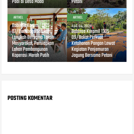
Padi di Desa Modo
Petani
ARTIKEL
ARTIKEL
AUG 04, 2026
Babinsa Koramil 1305-
AUG 04, 2026
07/Bunobogu Satukan
Babinsa Koramil 1305-
Langkah Bersama Tokoh
09/Bokat Perkuat
Masyarakat, Persiapkan
Ketahanan Pangan Lewat
Lahan Pembangunan
Kegiatan Penjemuran
Koperasi Merah Putih
Jagung Bersama Petani
POSTING KOMENTAR