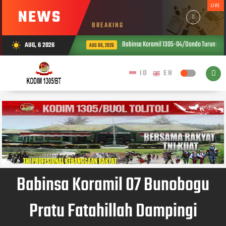
LIVE
NEWS
BREAKING
Babinsa Koramil 1305-04/Dondo Turun Langsu
AUG, 6 2026
wb_sunny
AUG 06, 2026
Babinsa Koramil 07 Bunobogu
Pratu Fatahillah Dampingi