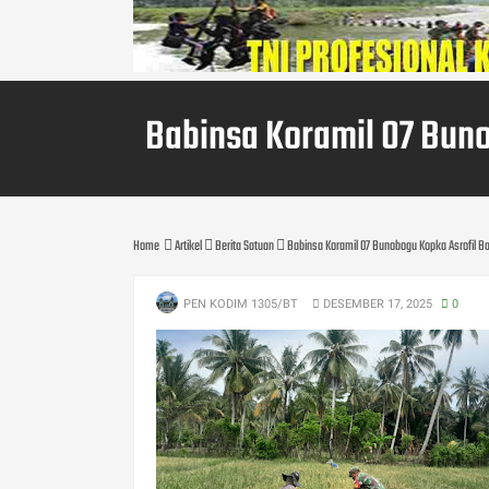
Babinsa Koramil 07 Buno
Home
Artikel
Berita Satuan
Babinsa Koramil 07 Bunobogu Kopka Asrofil Ba
PEN KODIM 1305/BT
DESEMBER 17, 2025
0