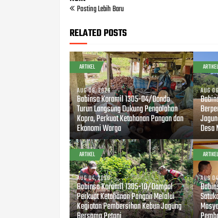
Posting Lebih Baru
RELATED POSTS
ARTIKEL
ARTIKE
AUG 06, 2026
AUG 06
Babinsa Koramil 1305-04/Dondo
Babin
Turun Langsung Dukung Pengolahan
Berpe
Kopra, Perkuat Ketahanan Pangan dan
Jagun
Ekonomi Warga
Desa 
ARTIKEL
ARTIKE
AUG 04, 2026
AUG 04
Babinsa Koramil 1305-10/Dampal
Babin
Perkuat Ketahanan Pangan Melalui
Satuk
Kegiatan Pembersihan Kebun Jagung
Masya
Bersama Petani
Pemba