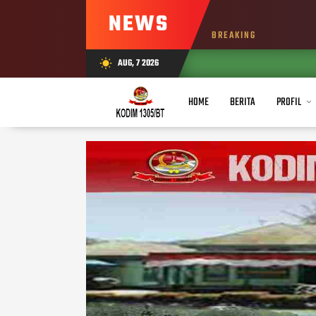
NEWS
BREAKING
AUG, 7 2026
wb_sunny
HOME
BERITA
PROFIL