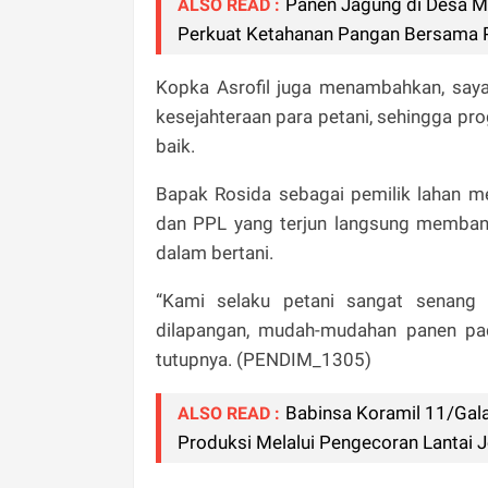
Panen Jagung di Desa Mo
ALSO READ :
Perkuat Ketahanan Pangan Bersama 
Kopka Asrofil juga menambahkan, saya
kesejahteraan para petani, sehingga p
baik.
Bapak Rosida sebagai pemilik lahan 
dan PPL yang terjun langsung memban
dalam bertani.
“Kami selaku petani sangat senang
dilapangan, mudah-mudahan panen pad
tutupnya. (PENDIM_1305)
Babinsa Koramil 11/Gal
ALSO READ :
Produksi Melalui Pengecoran Lantai