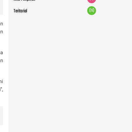
Teritorial
(15)
an
an
sa
an
mi
”,