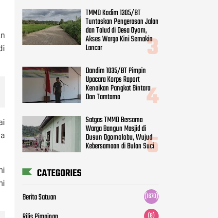
TMMD Kodim 1305/BT
Tuntaskan Pengerasan Jalan
dan Talud di Desa Oyom,
an
Akses Warga Kini Semakin
Lancar
di
Dandim 1035/BT Pimpin
Upacara Korps Raport
Kenaikan Pangkat Bintara
Dan Tamtama
Satgas TMMD Bersama
ai
Warga Bangun Masjid di
da
Dusun Ogomolobu, Wujud
Kebersamaan di Bulan Suci
ni
CATEGORIES
ni
Berita Satuan
(1670)
Rilis Pimpinan
(8)