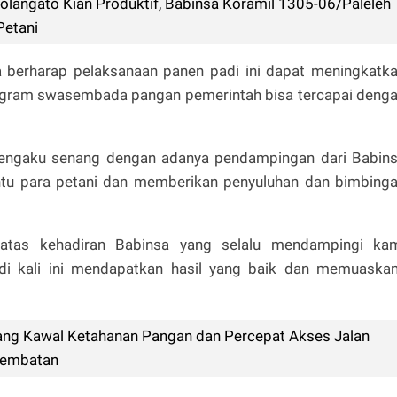
langato Kian Produktif, Babinsa Koramil 1305-06/Paleleh
Petani
 berharap pelaksanaan panen padi ini dapat meningkatk
rogram swasembada pangan pemerintah bisa tercapai deng
mengaku senang dengan adanya pendampingan dari Babin
tu para petani dan memberikan penyuluhan dan bimbing
 atas kehadiran Babinsa yang selalu mendampingi ka
i kali ini mendapatkan hasil yang baik dan memuaskan
ang Kawal Ketahanan Pangan dan Percepat Akses Jalan
 Jembatan