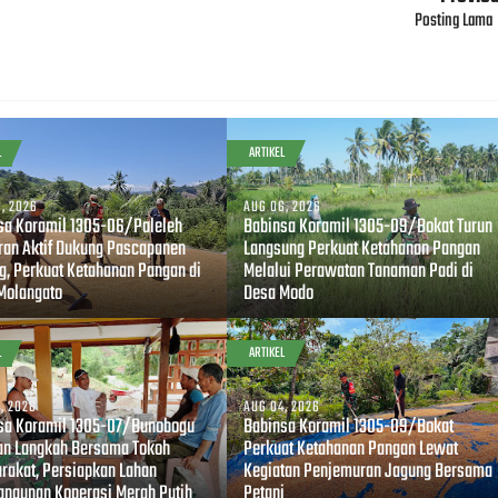
Posting Lama
L
ARTIKEL
, 2026
AUG 06, 2026
sa Koramil 1305-06/Paleleh
Babinsa Koramil 1305-09/Bokat Turun
ran Aktif Dukung Pascapanen
Langsung Perkuat Ketahanan Pangan
g, Perkuat Ketahanan Pangan di
Melalui Perawatan Tanaman Padi di
Molangato
Desa Modo
L
ARTIKEL
, 2026
AUG 04, 2026
sa Koramil 1305-07/Bunobogu
Babinsa Koramil 1305-09/Bokat
an Langkah Bersama Tokoh
Perkuat Ketahanan Pangan Lewat
rakat, Persiapkan Lahan
Kegiatan Penjemuran Jagung Bersama
ngunan Koperasi Merah Putih
Petani