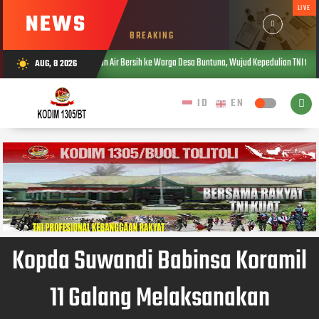
LIVE
NEWS
BREAKING
dim 1305/BT Salurkan Air Bersih ke Warga Desa Buntuna, Wujud Kepedulian TNI terhadap Ke
AUG, 8 2026
wb_sunny
Kopda Suwandi Babinsa Koramil
11 Galang Melaksanakan