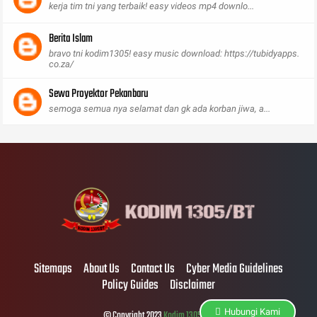
kerja tim tni yang terbaik! easy videos mp4 downlo...
Berita Islam
bravo tni kodim1305! easy music download: https://tubidyapps.
co.za/
Sewa Proyektor Pekanbaru
semoga semua nya selamat dan gk ada korban jiwa, a...
Sitemaps
About Us
Contact Us
Cyber Media Guidelines
Policy Guides
Disclaimer
Hubungi Kami
© Copyright 2023
Kodim 1305/BT