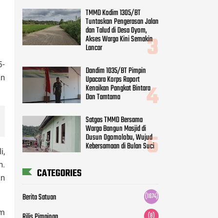
TMMD Kodim 1305/BT
Tuntaskan Pengerasan Jalan
dan Talud di Desa Oyom,
Akses Warga Kini Semakin
Lancar
5-
Dandim 1035/BT Pimpin
an
Upacara Korps Raport
Kenaikan Pangkat Bintara
Dan Tamtama
Satgas TMMD Bersama
Warga Bangun Masjid di
Dusun Ogomolobu, Wujud
Kebersamaan di Bulan Suci
i,
n.
CATEGORIES
an
Berita Satuan
(1674)
am
Rilis Pimpinan
(8)