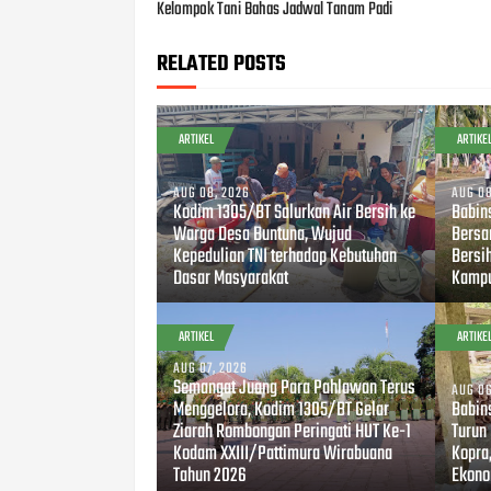
Kelompok Tani Bahas Jadwal Tanam Padi
RELATED POSTS
ARTIKEL
ARTIKE
AUG 08, 2026
AUG 08
Kodim 1305/BT Salurkan Air Bersih ke
Babin
Warga Desa Buntuna, Wujud
Bersa
Kepedulian TNI terhadap Kebutuhan
Bersi
Dasar Masyarakat
Kampu
ARTIKEL
ARTIKE
AUG 07, 2026
Semangat Juang Para Pahlawan Terus
AUG 06
Menggelora, Kodim 1305/BT Gelar
Babin
Ziarah Rombongan Peringati HUT Ke-1
Turun
Kodam XXIII/Pattimura Wirabuana
Kopra
Tahun 2026
Ekono