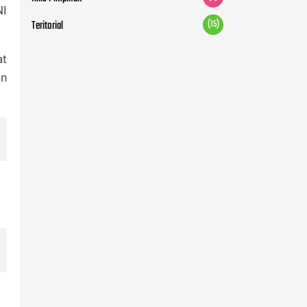
NI
Teritorial
(15)
at
an