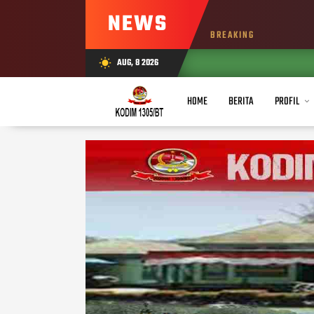
NEWS
BREAKING
AUG, 8 2026
wb_sunny
HOME
BERITA
PROFIL