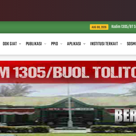
Kodim 1305/BT Salurkan Air Bersih ke W
AUG 08, 2026
DOK GIAT
PUBLIKASI
PPID
APLIKASI
INSTITUSI TERKAIT
SOSM