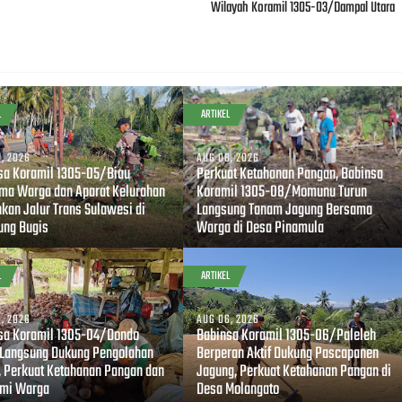
Wilayah Koramil 1305-03/Dampal Utara
L
ARTIKEL
, 2026
AUG 08, 2026
sa Koramil 1305-05/Biau
Perkuat Ketahanan Pangan, Babinsa
ma Warga dan Aparat Kelurahan
Koramil 1305-08/Momunu Turun
hkan Jalur Trans Sulawesi di
Langsung Tanam Jagung Bersama
ng Bugis
Warga di Desa Pinamula
L
ARTIKEL
, 2026
AUG 06, 2026
sa Koramil 1305-04/Dondo
Babinsa Koramil 1305-06/Paleleh
 Langsung Dukung Pengolahan
Berperan Aktif Dukung Pascapanen
, Perkuat Ketahanan Pangan dan
Jagung, Perkuat Ketahanan Pangan di
mi Warga
Desa Molangato