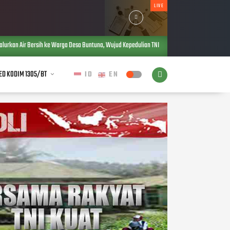
LIVE
arga Desa Buntuna, Wujud Kepedulian TNI terhadap Kebutuhan Dasar Masyarakat
AUG 
ED KODIM 1305/BT