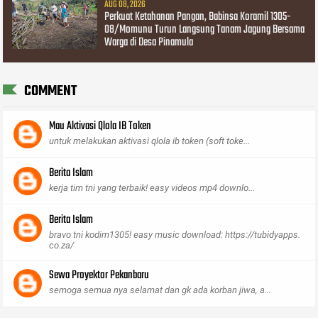
AUG 08, 2026
Perkuat Ketahanan Pangan, Babinsa Koramil 1305-
08/Momunu Turun Langsung Tanam Jagung Bersama
Warga di Desa Pinamula
COMMENT
Mau Aktivasi Qlola IB Token
untuk melakukan aktivasi qlola ib token (soft toke...
Berita Islam
kerja tim tni yang terbaik! easy videos mp4 downlo...
Berita Islam
bravo tni kodim1305! easy music download: https://tubidyapps.
co.za/
Sewa Proyektor Pekanbaru
semoga semua nya selamat dan gk ada korban jiwa, a...