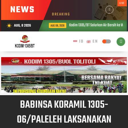
LIVE
NEWS
BREAKING
Kodim 1305/BT Salurkan Air Bersih ke Warg
AUG, 8 2026
wb_sunny
AUG 08, 2026
BABINSA KORAMIL 1305-
06/PALELEH LAKSANAKAN