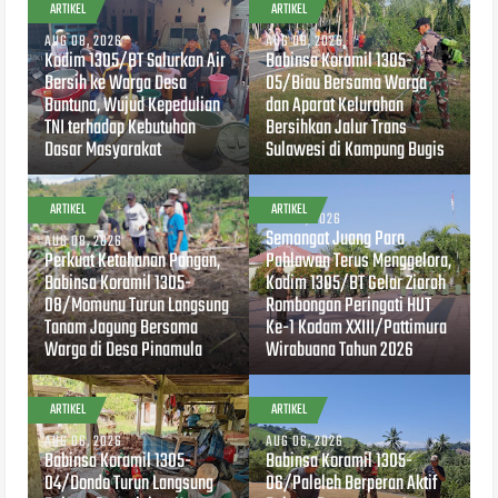
ARTIKEL
ARTIKEL
AUG 08, 2026
AUG 08, 2026
Kodim 1305/BT Salurkan Air
Babinsa Koramil 1305-
Bersih ke Warga Desa
05/Biau Bersama Warga
Buntuna, Wujud Kepedulian
dan Aparat Kelurahan
TNI terhadap Kebutuhan
Bersihkan Jalur Trans
Dasar Masyarakat
Sulawesi di Kampung Bugis
ARTIKEL
ARTIKEL
AUG 07, 2026
Semangat Juang Para
AUG 08, 2026
Perkuat Ketahanan Pangan,
Pahlawan Terus Menggelora,
Babinsa Koramil 1305-
Kodim 1305/BT Gelar Ziarah
08/Momunu Turun Langsung
Rombongan Peringati HUT
Tanam Jagung Bersama
Ke-1 Kodam XXIII/Pattimura
Warga di Desa Pinamula
Wirabuana Tahun 2026
ARTIKEL
ARTIKEL
AUG 06, 2026
AUG 06, 2026
Babinsa Koramil 1305-
Babinsa Koramil 1305-
04/Dondo Turun Langsung
06/Paleleh Berperan Aktif