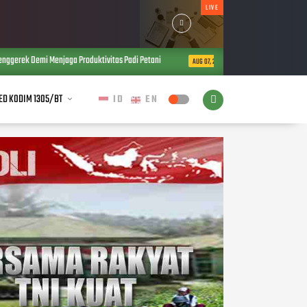
LIVE
 Demi Menjaga Produktivitas Padi Petani
Semangat Juang Para Pahlawa
AUG 07, 2026
ED KODIM 1305/BT