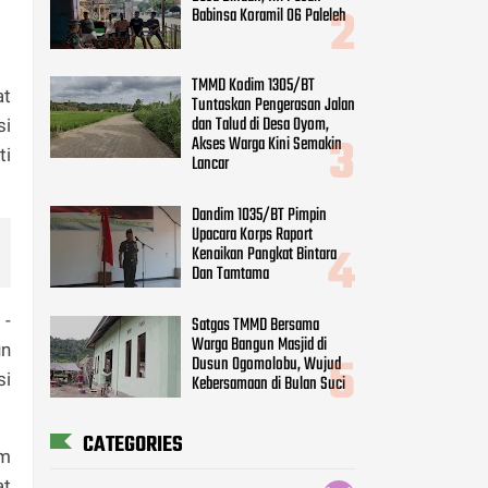
Babinsa Koramil 06 Paleleh
TMMD Kodim 1305/BT
at
Tuntaskan Pengerasan Jalan
dan Talud di Desa Oyom,
si
Akses Warga Kini Semakin
ti
Lancar
Dandim 1035/BT Pimpin
Upacara Korps Raport
Kenaikan Pangkat Bintara
Dan Tamtama
 -
Satgas TMMD Bersama
Warga Bangun Masjid di
un
Dusun Ogomolobu, Wujud
si
Kebersamaan di Bulan Suci
CATEGORIES
am
at