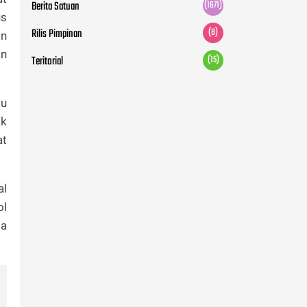
Berita Satuan
(1671)
us
Rilis Pimpinan
(8)
on
an
Teritorial
(15)
au
ak
at
al
ol
da