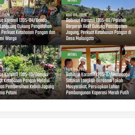
L
ARTIKEL
, 2026
AUG 06, 2026
sa Koramil 1305-04/Dondo
Babinsa Koramil 1305-06/Paleleh
 Langsung Dukung Pengolahan
Berperan Aktif Dukung Pascapanen
, Perkuat Ketahanan Pangan dan
Jagung, Perkuat Ketahanan Pangan di
mi Warga
Desa Molangato
L
ARTIKEL
, 2026
AUG 04, 2026
sa Koramil 1305-10/Dampal
Babinsa Koramil 1305-07/Bunobogu
at Ketahanan Pangan Melalui
Satukan Langkah Bersama Tokoh
tan Pembersihan Kebun Jagung
Masyarakat, Persiapkan Lahan
ma Petani
Pembangunan Koperasi Merah Putih