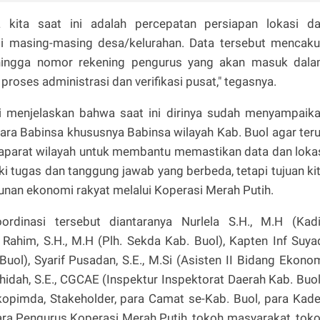
 kita saat ini adalah percepatan persiapan lokasi d
di masing-masing desa/kelurahan. Data tersebut mencak
r, hingga nomor rekening pengurus yang akan masuk dal
 proses administrasi dan verifikasi pusat," tegasnya.
i menjelaskan bahwa saat ini dirinya sudah menyampaik
ara Babinsa khususnya Babinsa wilayah Kab. Buol agar ter
aparat wilayah untuk membantu memastikan data dan loka
iki tugas dan tanggung jawab yang berbeda, tetapi tujuan ki
an ekonomi rakyat melalui Koperasi Merah Putih.
rdinasi tersebut diantaranya Nurlela S.H., M.H (Kad
him, S.H., M.H (Plh. Sekda Kab. Buol), Kapten Inf Suya
ol), Syarif Pusadan, S.E., M.Si (Asisten II Bidang Ekono
dah, S.E., CGCAE (Inspektur Inspektorat Daerah Kab. Buol
kopimda, Stakeholder, para Camat se-Kab. Buol, para Kad
para Pengurus Koperasi Merah Putih, tokoh masyarakat, tok