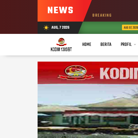
NEWS
BREAKING
Bab
AUG, 7 2026
wb_sunny
AUG 07, 2026
HOME
BERITA
PROFIL