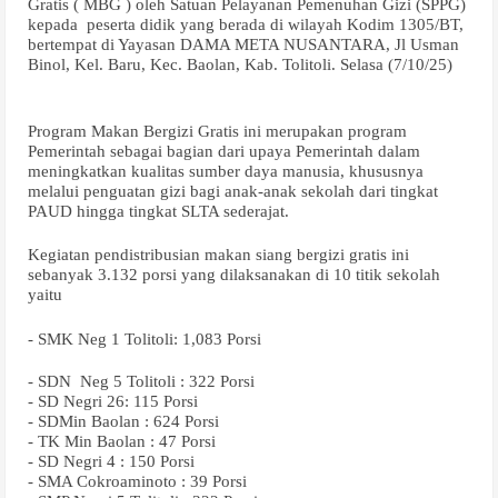
Gratis ( MBG ) oleh Satuan Pelayanan Pemenuhan Gizi (SPPG)
kepada
peserta didik yang berada di wilayah Kodim 1305/BT,
bertempat di Yayasan DAMA META NUSANTARA, Jl Usman
Binol, Kel. Baru, Kec. Baolan, Kab. Tolitoli. Selasa (7/10/25)
Program Makan Bergizi Gratis ini merupakan program
Pemerintah sebagai bagian dari upaya Pemerintah dalam
meningkatkan kualitas sumber daya manusia, khususnya
melalui penguatan gizi bagi anak-anak sekolah dari tingkat
PAUD hingga tingkat SLTA sederajat.
Kegiatan pendistribusian makan siang bergizi gratis ini
sebanyak 3.132 porsi yang dilaksanakan di 10 titik sekolah
yaitu
- SMK Neg 1 Tolitoli: 1,083 Porsi
- SDN
Neg 5 Tolitoli : 322 Porsi
- SD Negri 26: 115 Porsi
- SDMin Baolan : 624 Porsi
- TK Min Baolan : 47 Porsi
- SD Negri 4 : 150 Porsi
- SMA Cokroaminoto : 39 Porsi