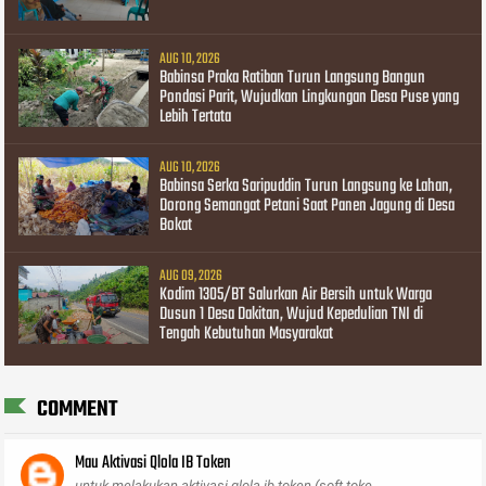
AUG 10, 2026
Babinsa Praka Ratiban Turun Langsung Bangun
Pondasi Parit, Wujudkan Lingkungan Desa Puse yang
Lebih Tertata
AUG 10, 2026
Babinsa Serka Saripuddin Turun Langsung ke Lahan,
Dorong Semangat Petani Saat Panen Jagung di Desa
Bokat
AUG 09, 2026
Kodim 1305/BT Salurkan Air Bersih untuk Warga
Dusun 1 Desa Dakitan, Wujud Kepedulian TNI di
Tengah Kebutuhan Masyarakat
COMMENT
Mau Aktivasi Qlola IB Token
untuk melakukan aktivasi qlola ib token (soft toke...