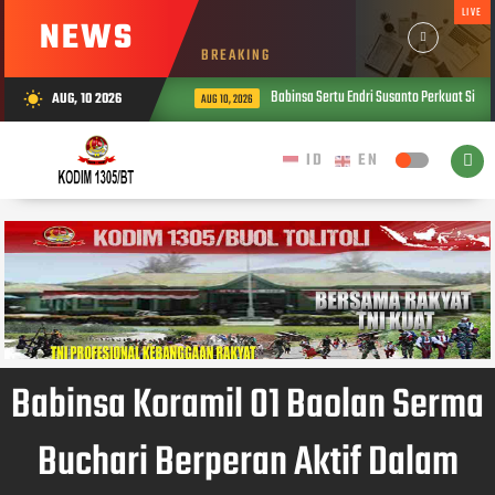
LIVE
NEWS
BREAKING
Babinsa Sertu Endri Susanto Perkuat Siner
AUG, 10 2026
wb_sunny
AUG 10, 2026
Babinsa Koramil 01 Baolan Serma
Buchari Berperan Aktif Dalam