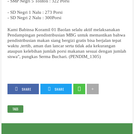
- SMP Negri 5 Tolitoli : 322 Porsi
- SD Negri 1 Nalu : 273 Porsi
- SD Negri 2 Nalu : 300Porsi
Kami Babinsa Koramil 01 Baolan selalu aktif melaksanakan
Pendampingan pendistribusian MBG untuk memastikan bahwa
pendistribusian makan siang bergizi gratis bisa berjalan tepat
waktu ,tertib, aman dan lancar serta tidak ada kekurangan
ataupun kelebihan jumlah porsi makanan sesuai dengan jumlah
siswa", pungkas Serma Buchari. (PENDIM_1305)
SHARE
SHARE
TAGS