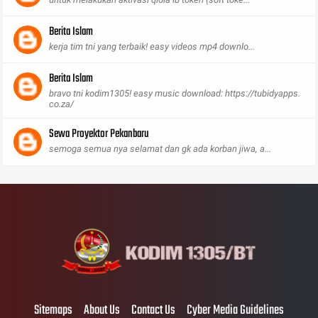
Berita Islam
kerja tim tni yang terbaik! easy videos mp4 downlo...
Berita Islam
bravo tni kodim1305! easy music download: https://tubidyapps.
co.za/
Sewa Proyektor Pekanbaru
semoga semua nya selamat dan gk ada korban jiwa, a...
Sitemaps
About Us
Contact Us
Cyber Media Guidelines