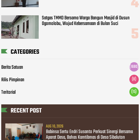
Satgas TMMD Bersama Warga Bangun Masjid di Dusun
Ogomolobu, Wujud Kebersamaan di Bulan Suci
CATEGORIES
Berita Satuan
(1680)
Rilis Pimpinan
(8)
Teritorial
(15)
RECENT POST
AUG 10, 2026
Babinsa Sertu Endri Susanto Perkuat Sinergi Bersama
Aparat Desa, Bahas Kamtibmas di Desa Sibaluton