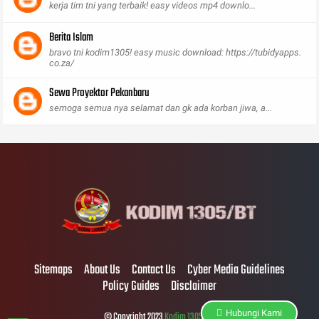
kerja tim tni yang terbaik! easy videos mp4 downlo...
Berita Islam
bravo tni kodim1305! easy music download: https://tubidyapps.
co.za/
Sewa Proyektor Pekanbaru
semoga semua nya selamat dan gk ada korban jiwa, a...
Sitemaps
About Us
Contact Us
Cyber Media Guidelines
Policy Guides
Disclaimer
Hubungi Kami
© Copyright 2023
Kodim 1305/BT