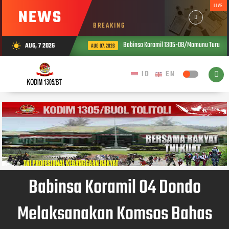
LIVE
NEWS
BREAKING
Babinsa Koramil 1305-08/Momunu Turun ke 
AUG, 7 2026
wb_sunny
AUG 07, 2026
Babinsa Koramil 04 Dondo
Melaksanakan Komsos Bahas