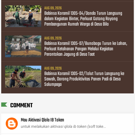
AUG 09, 2026
Babinsa Koramil 1305-04/Dondo Turun Langsung
dalam Kegiatan Binter, Perkuat Gotong Royong
Pembangunan Rumah Warga di Desa Bilo
AUG 09, 2026
Babinsa Koramil 1305-07/Bunobogu Turun ke Lahan,
Perkuat Ketahanan Pangan Melalui Kegiatan
Perontokan Jagung di Desa Taat
AUG 09, 2026
Babinsa Koramil 1305-02/Tolut Turun Langsung ke
Sawah, Dorong Produktivitas Panen Padi di Desa
Salumpaga
COMMENT
Mau Aktivasi Qlola IB Token
untuk melakukan aktivasi qlola ib token (soft toke...