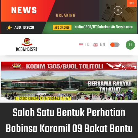
LIVE
NEWS
BREAKING
Kodim 1305/BT Salurkan Air Bersih untuk W
AUG, 10 2026
wb_sunny
AUG 09, 2026
Salah Satu Bentuk Perhatian
Babinsa Koramil 09 Bokat Bantu