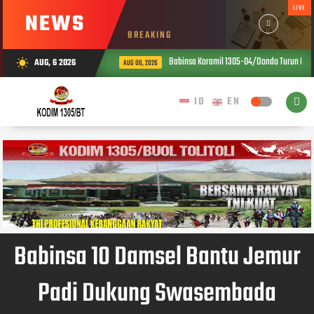
LIVE
NEWS
BREAKING
Babinsa Koramil 1305-04/Dondo Turun Langsun
AUG, 6 2026
wb_sunny
AUG 06, 2026
Babinsa 10 Damsel Bantu Jemur
Padi Dukung Swasembada