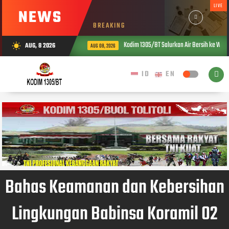
LIVE
NEWS
BREAKING
Kodim 1305/BT Salurkan Air Bersih ke War
AUG, 8 2026
wb_sunny
AUG 08, 2026
Bahas Keamanan dan Kebersihan
Lingkungan Babinsa Koramil 02