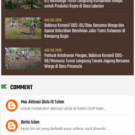
07/Bunobogu Turun Langsung Kumpulkan Kelapa
untuk Produksi Kopra di Desa Labuton
AUG 08, 2026
Babinsa Koramil 1305-05/Biau Bersama Warga dan
Aparat Kelurahan Bersihkan Jalur Trans Sulawesi di
Kampung Bugis
AUG 08, 2026
Perkuat Ketahanan Pangan, Babinsa Koramil 1305-
08/Momunu Turun Langsung Tanam Jagung Bersama
Warga di Desa Pinamula
COMMENT
Mau Aktivasi Qlola IB Token
untuk melakukan aktivasi qlola ib token (soft toke...
Berita Islam
kerja tim tni yang terbaik! easy videos mp4 downlo...