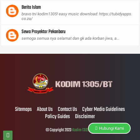
Berita Islam
bravo tni kodim1305! easy music download: https://tubidyapps.
co.za/
Sewa Proyektor Pekanbaru
semoga semua nya selamat dan gk ada korban jiwa, a...
Sitemaps
About Us
Contact Us
Cyber Media Guidelines
Policy Guides
Disclaimer
Hubungi Kami
© Copyright 2023
Kodim 1305/BT