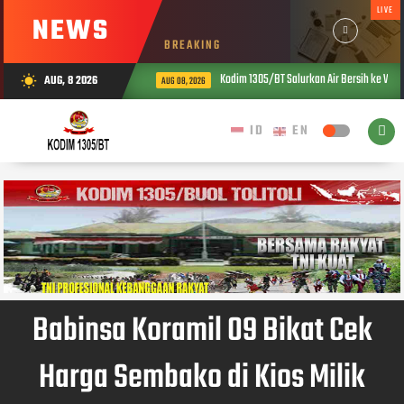
LIVE
NEWS
BREAKING
Kodim 1305/BT Salurkan Air Bersih ke War
AUG, 8 2026
wb_sunny
AUG 08, 2026
Babinsa Koramil 09 Bikat Cek
Harga Sembako di Kios Milik