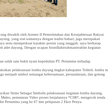
yang diwakili oleh Asisten II Pemerintahan dan Kesejahteraan Rakyat
ung, yang erat καιtannya dengan tradisi bahari, juga merupakan
aya serta memperkuat karakter pesisir yang tangguh. saya berharap
ibit atlet dayung. Dengan ucapan bismillahirrahmanirrahim kegiatan
n salah satu bukti nyata kepedulian PT. Pertamina terhadap
ksikan pelaksanaan lomba dayung tingkat kabupaten Tolitoli. lomba in
juga menjadi simbol semangat kebersamaan, persaudaraan, dan gotong
ikan Sirine Sebagai Simbolis pelaksanaan kegiatan lomba dayung,
 Maleo, pemutaran Video proses berjalannya *CSR*, mengecek tenda
Hut Pertamina yang ke 67 dan pelepasan 2 Ekor Penyu.