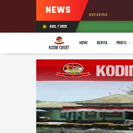
NEWS
BREAKING
AUG, 7 2026
wb_sunny
AUG 07, 202
HOME
BERITA
PROFIL