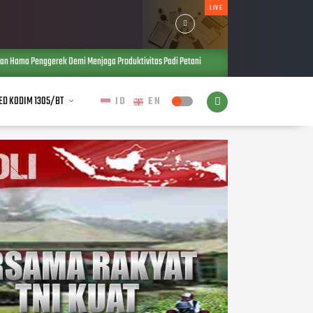
LIVE
nggerek Demi Menjaga Produktivitas Padi Petani
Semangat Juang Para
AUG 07, 2026
ED KODIM 1305/BT