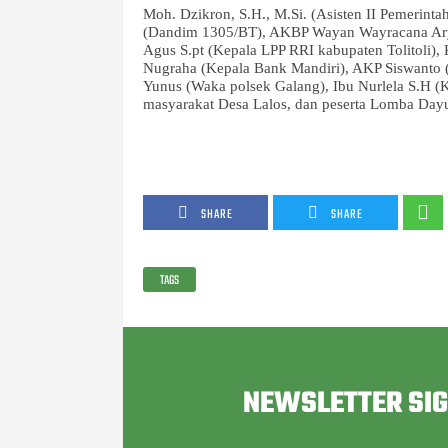
Moh. Dzikron, S.H., M.Si. (Asisten II Pemerinta
(Dandim 1305/BT), AKBP Wayan Wayracana Aryawa
Agus S.pt (Kepala LPP RRI kabupaten Tolitoli), 
Nugraha (Kepala Bank Mandiri), AKP Siswanto (
Yunus (Waka polsek Galang), Ibu Nurlela S.H (K
masyarakat Desa Lalos, dan peserta Lomba Da
SHARE
SHARE
TAGS
NEWSLETTER SI