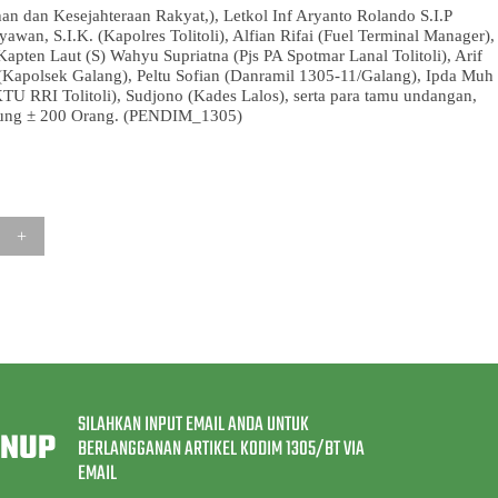
han dan Kesejahteraan Rakyat,), Letkol Inf Aryanto Rolando S.I.P
n, S.I.K. (Kapolres Tolitoli), Alfian Rifai (Fuel Terminal Manager),
Kapten Laut (S) Wahyu Supriatna (Pjs PA Spotmar Lanal Tolitoli), Arif
Kapolsek Galang), Peltu Sofian (Danramil 1305-11/Galang), Ipda Muh
TU RRI Tolitoli), Sudjono (Kades Lalos), serta para tamu undangan,
yung ± 200 Orang. (PENDIM_1305)
SILAHKAN INPUT EMAIL ANDA UNTUK
GNUP
BERLANGGANAN ARTIKEL KODIM 1305/BT VIA
EMAIL