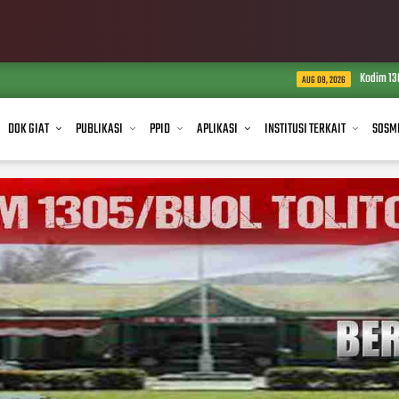
Kodim 1305/BT Salurkan Air B
AUG 08, 2026
DOK GIAT
PUBLIKASI
PPID
APLIKASI
INSTITUSI TERKAIT
SOSM