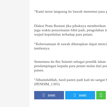
“Kami turun langsung ke bawah menemui para p
Diakui Pratu Rustam jika pihaknya memberikan 
juga waktu penyemaian bibit padi, pengolahan l
wujud kepedulian terhadap para petani.
“Kebersamaan di sawah diharapkan dapat menci
tandasnya.
Sementara itu Ibu Sulastri sebagai pemilik laha
pendampingan kepada para petani mulai dari pe
panen.
"Alhamdulillah, hasil panen padi kali ini sanga
(PENDIM_1305)
SHARE
SHARE