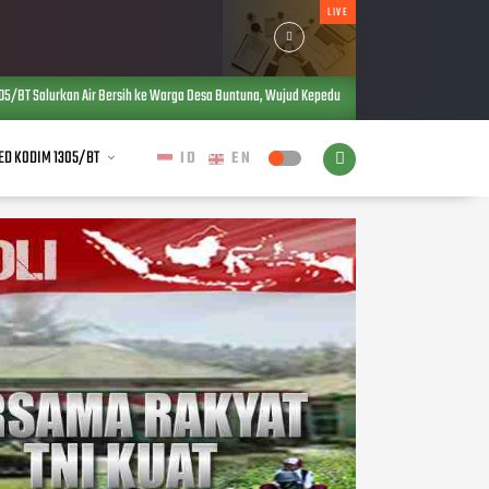
LIVE
ersih ke Warga Desa Buntuna, Wujud Kepedulian TNI terhadap Kebutuhan Dasar Masyarakat
ED KODIM 1305/BT