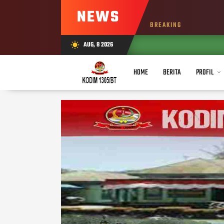
NEWS
BREAKING
AUG, 8 2026
wb_sunny
HOME
BERITA
PROFIL