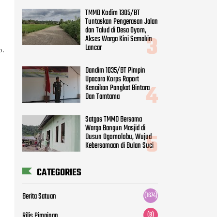
TMMD Kodim 1305/BT
Tuntaskan Pengerasan Jalan
dan Talud di Desa Oyom,
Akses Warga Kini Semakin
Lancar
b.
Dandim 1035/BT Pimpin
Upacara Korps Raport
Kenaikan Pangkat Bintara
Dan Tamtama
Satgas TMMD Bersama
Warga Bangun Masjid di
Dusun Ogomolobu, Wujud
Kebersamaan di Bulan Suci
CATEGORIES
Berita Satuan
(1674)
Rilis Pimpinan
(8)