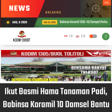
LIVE
NEWS
BREAKING
Babinsa Koramil 1305-10/Dampal Perkuat Ket
AUG, 6 2026
wb_sunny
AUG 04, 2026
Ikut Basmi Hama Tanaman Padi,
Babinsa Koramil 10 Damsel Bantu