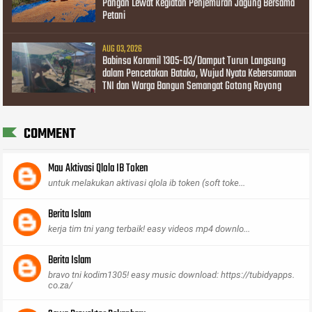
Pangan Lewat Kegiatan Penjemuran Jagung Bersama
Petani
AUG 03, 2026
Babinsa Koramil 1305-03/Damput Turun Langsung
dalam Pencetakan Batako, Wujud Nyata Kebersamaan
TNI dan Warga Bangun Semangat Gotong Royong
COMMENT
Mau Aktivasi Qlola IB Token
untuk melakukan aktivasi qlola ib token (soft toke...
Berita Islam
kerja tim tni yang terbaik! easy videos mp4 downlo...
Berita Islam
bravo tni kodim1305! easy music download: https://tubidyapps.
co.za/