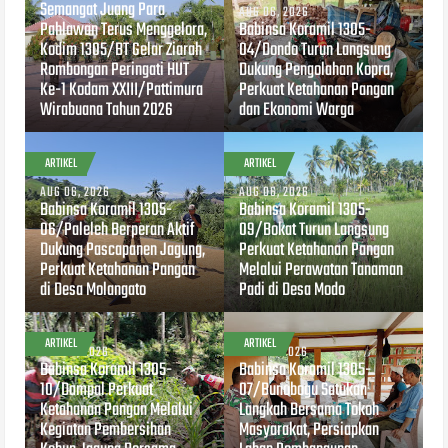
Semangat Juang Para
AUG 06, 2026
Pahlawan Terus Menggelora,
Babinsa Koramil 1305-
Kodim 1305/BT Gelar Ziarah
04/Dondo Turun Langsung
Rombongan Peringati HUT
Dukung Pengolahan Kopra,
Ke-1 Kodam XXIII/Pattimura
Perkuat Ketahanan Pangan
Wirabuana Tahun 2026
dan Ekonomi Warga
ARTIKEL
ARTIKEL
AUG 06, 2026
AUG 06, 2026
Babinsa Koramil 1305-
Babinsa Koramil 1305-
06/Paleleh Berperan Aktif
09/Bokat Turun Langsung
Dukung Pascapanen Jagung,
Perkuat Ketahanan Pangan
Perkuat Ketahanan Pangan
Melalui Perawatan Tanaman
di Desa Molangato
Padi di Desa Modo
ARTIKEL
ARTIKEL
AUG 04, 2026
AUG 04, 2026
Babinsa Koramil 1305-
Babinsa Koramil 1305-
10/Dampal Perkuat
07/Bunobogu Satukan
Ketahanan Pangan Melalui
Langkah Bersama Tokoh
Kegiatan Pembersihan
Masyarakat, Persiapkan