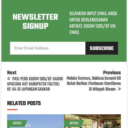
SILAHKAN INPUT EMAIL ANDA
NEWSLETTER
UNTUK BERLANGGANAN
SIGNUP
ARTIKEL KODIM 1305/BT VIA
EMAIL
Next
Previous
Melalui Komsos, Babinsa Koramil 09
PASI PERS KODIM 1305/BT HADIRI
Bokat Berikan Himbauan Kamtibmas
UPACARA HUT KABUPATEN TOLITOLI
KE-64 DI LAPANGAN GAUKAN
Di Wilayah Binaan
RELATED POSTS
ARTIKEL
ARTIKEL
AUG 07, 2026