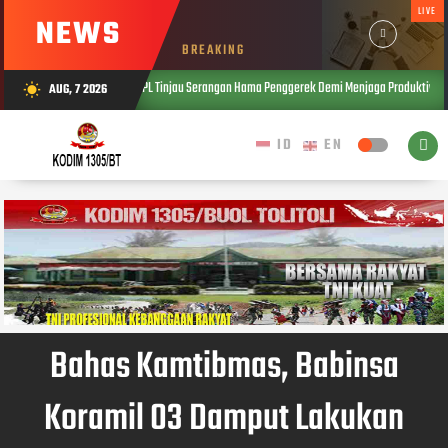
LIVE
NEWS
BREAKING
wah, Bersama PPL Tinjau Serangan Hama Penggerek Demi Menjaga Produktivitas Padi Petani
AUG, 7 2026
wb_sunny
Bahas Kamtibmas, Babinsa
Koramil 03 Damput Lakukan