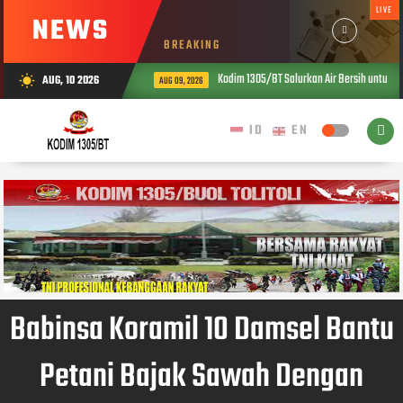
LIVE
NEWS
BREAKING
Kodim 1305/BT Salurkan Air Bersih untuk War
AUG, 10 2026
wb_sunny
AUG 09, 2026
Babinsa Koramil 10 Damsel Bantu
Petani Bajak Sawah Dengan