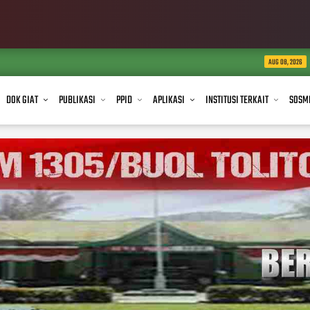
Kodim 1305/BT Salurk
AUG 08, 2026
DOK GIAT
PUBLIKASI
PPID
APLIKASI
INSTITUSI TERKAIT
SOSM