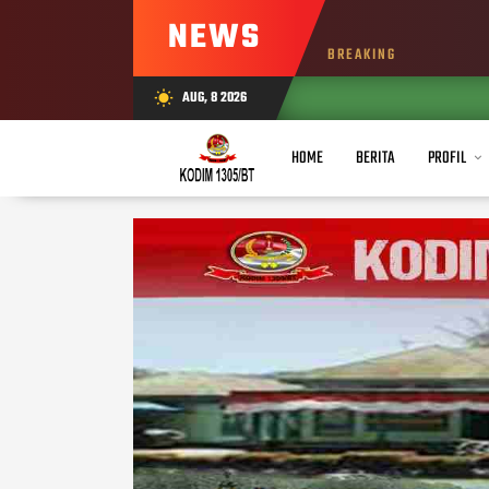
NEWS
BREAKING
AUG, 8 2026
wb_sunny
HOME
BERITA
PROFIL