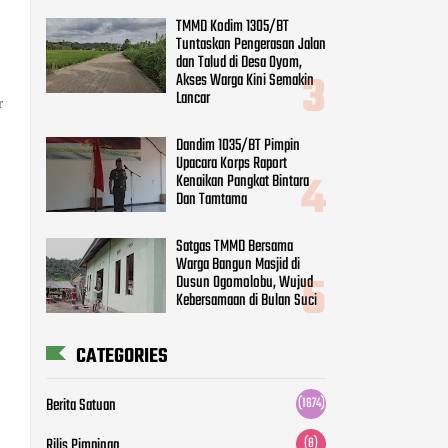
TMMD Kodim 1305/BT
Tuntaskan Pengerasan Jalan
dan Talud di Desa Oyom,
Akses Warga Kini Semakin
Lancar
r
Dandim 1035/BT Pimpin
Upacara Korps Raport
Kenaikan Pangkat Bintara
Dan Tamtama
Satgas TMMD Bersama
Warga Bangun Masjid di
Dusun Ogomolobu, Wujud
Kebersamaan di Bulan Suci
CATEGORIES
Berita Satuan
(1674)
Rilis Pimpinan
(8)