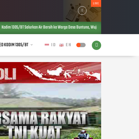
LIVE
an Air Bersih ke Warga Desa Buntuna, Wujud Kepedulian TNI terhadap Kebutuhan Dasar Masy
ED KODIM 1305/BT