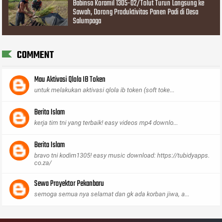
Babinsa Koramil 1305-02/Tolut Turun Langsung ke
Sawah, Dorong Produktivitas Panen Padi di Desa
Salumpaga
COMMENT
Mau Aktivasi Qlola IB Token
untuk melakukan aktivasi qlola ib token (soft toke...
Berita Islam
kerja tim tni yang terbaik! easy videos mp4 downlo...
Berita Islam
bravo tni kodim1305! easy music download: https://tubidyapps.
co.za/
Sewa Proyektor Pekanbaru
semoga semua nya selamat dan gk ada korban jiwa, a...