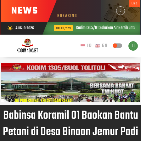
LIVE
NEWS
BREAKING
Kodim 1305/BT Salurkan Air Bersih untuk War
AUG, 9 2026
wb_sunny
AUG 09, 2026
Babinsa Koramil 01 Baokan Bantu
Petani di Desa Binaan Jemur Padi