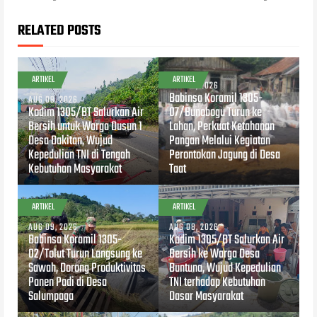
RELATED POSTS
ARTIKEL
ARTIKEL
AUG 09, 2026
Babinsa Koramil 1305-
AUG 09, 2026
Kodim 1305/BT Salurkan Air
07/Bunobogu Turun ke
Bersih untuk Warga Dusun 1
Lahan, Perkuat Ketahanan
Desa Dakitan, Wujud
Pangan Melalui Kegiatan
Kepedulian TNI di Tengah
Perontokan Jagung di Desa
Kebutuhan Masyarakat
Taat
ARTIKEL
ARTIKEL
AUG 09, 2026
AUG 08, 2026
Babinsa Koramil 1305-
Kodim 1305/BT Salurkan Air
02/Tolut Turun Langsung ke
Bersih ke Warga Desa
Sawah, Dorong Produktivitas
Buntuna, Wujud Kepedulian
Panen Padi di Desa
TNI terhadap Kebutuhan
Salumpaga
Dasar Masyarakat