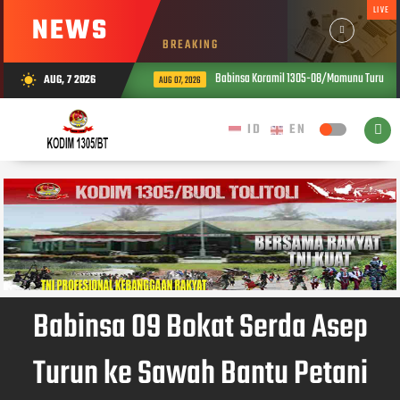
LIVE
NEWS
BREAKING
Babinsa Koramil 1305-08/Momunu Turun ke 
AUG, 7 2026
wb_sunny
AUG 07, 2026
Babinsa 09 Bokat Serda Asep
Turun ke Sawah Bantu Petani