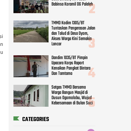
Babinsa Koramil 06 Paleleh
TMMD Kodim 1305/BT
Tuntaskan Pengerasan Jalan
dan Talud di Desa Oyom,
si
Akses Warga Kini Semakin
Lancar
un
bu
Dandim 1035/BT Pimpin
Upacara Korps Raport
Kenaikan Pangkat Bintara
Dan Tamtama
Satgas TMMD Bersama
Warga Bangun Masjid di
Dusun Ogomolobu, Wujud
Kebersamaan di Bulan Suci
CATEGORIES