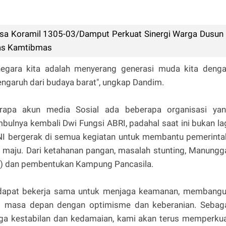
a Koramil 1305-03/Damput Perkuat Sinergi Warga Dusun
tas Kamtibmas
egara kita adalah menyerang generasi muda kita deng
engaruh dari budaya barat", ungkap Dandim.
apa akun media Sosial ada beberapa organisasi ya
ulnya kembali Dwi Fungsi ABRI, padahal saat ini bukan la
 TNI bergerak di semua kegiatan untuk membantu pemerinta
 maju. Dari ketahanan pangan, masalah stunting, Manungg
H) dan pembentukan Kampung Pancasila.
dapat bekerja sama untuk menjaga keamanan, membang
i masa depan dengan optimisme dan keberanian. Sebag
aga kestabilan dan kedamaian, kami akan terus memperku