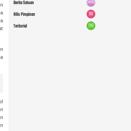
Berita Satuan
(1670)
an
la
Rilis Pimpinan
(8)
ga
Teritorial
(15)
at
en
ta
ol
an
an
an