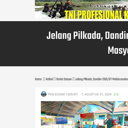
Jelang Pilkada, Dand
Masy
Home
Artikel
Berita Satuan
Jelang Pilkada, Dandim 1305/BT Melaksanak
PEN KODIM 1305/BT
AGUSTUS 01, 2024
0