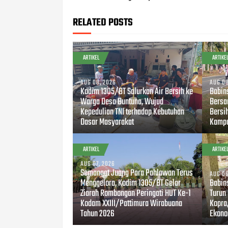
RELATED POSTS
ARTIKEL
ARTIKE
AUG 08, 2026
AUG 08
Kodim 1305/BT Salurkan Air Bersih ke
Babin
Warga Desa Buntuna, Wujud
Bersa
Kepedulian TNI terhadap Kebutuhan
Bersi
Dasar Masyarakat
Kampu
ARTIKEL
ARTIKE
AUG 07, 2026
Semangat Juang Para Pahlawan Terus
AUG 06
Menggelora, Kodim 1305/BT Gelar
Babin
Ziarah Rombongan Peringati HUT Ke-1
Turun
Kodam XXIII/Pattimura Wirabuana
Kopra
Tahun 2026
Ekono