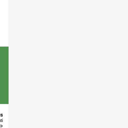
us
ti