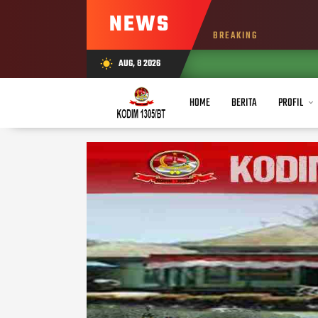
NEWS
BREAKING
AUG, 8 2026
wb_sunny
HOME
BERITA
PROFIL