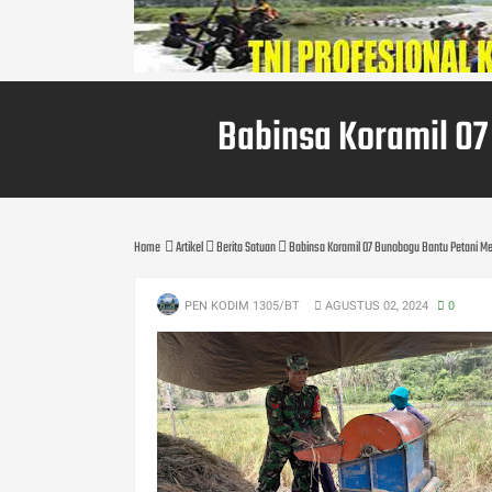
Babinsa Koramil 0
Home
Artikel
Berita Satuan
Babinsa Koramil 07 Bunobogu Bantu Petani M
PEN KODIM 1305/BT
AGUSTUS 02, 2024
0