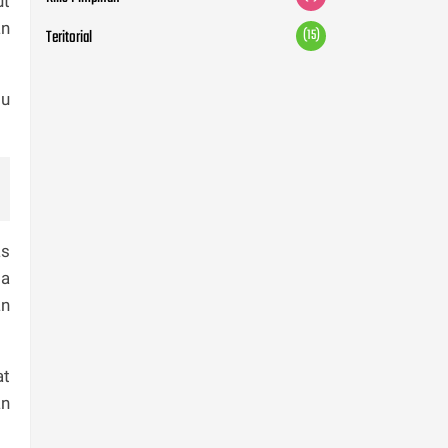
ut
an
Teritorial
(15)
tu
as
sa
an
at
an