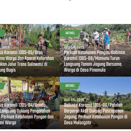
L
ARTIKEL
, 2026
AUG 08, 2026
sa Koramil 1305-05/Biau
Perkuat Ketahanan Pangan, Babinsa
ma Warga dan Aparat Kelurahan
Koramil 1305-08/Momunu Turun
hkan Jalur Trans Sulawesi di
Langsung Tanam Jagung Bersama
ng Bugis
Warga di Desa Pinamula
L
ARTIKEL
, 2026
AUG 06, 2026
sa Koramil 1305-04/Dondo
Babinsa Koramil 1305-06/Paleleh
 Langsung Dukung Pengolahan
Berperan Aktif Dukung Pascapanen
, Perkuat Ketahanan Pangan dan
Jagung, Perkuat Ketahanan Pangan di
mi Warga
Desa Molangato