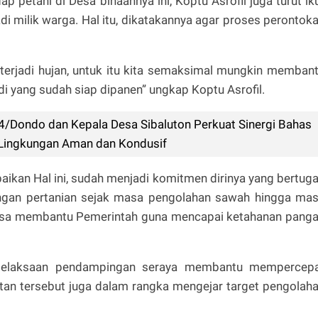
petani di Desa binaannya ini, Koptu Asrofil juga turut ik
 milik warga. Hal itu, dikatakannya agar proses perontok
g terjadi hujan, untuk itu kita semaksimal mungkin memban
i yang sudah siap dipanen” ungkap Koptu Asrofil.
4/Dondo dan Kepala Desa Sibaluton Perkuat Sinergi Bahas
 Lingkungan Aman dan Kondusif
aikan Hal ini, sudah menjadi komitmen dirinya yang bertug
gan pertanian sejak masa pengolahan sawah hingga ma
binsa membantu Pemerintah guna mencapai ketahanan pang
m pelaksaan pendampingan seraya membantu mempercep
atan tersebut juga dalam rangka mengejar target pengolah