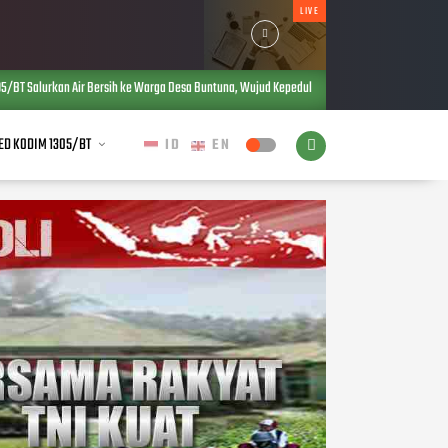
LIVE
sih ke Warga Desa Buntuna, Wujud Kepedulian TNI terhadap Kebutuhan Dasar Masyarakat
ED KODIM 1305/BT