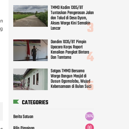
TMMD Kodim 1305/BT
Tuntaskan Pengerasan Jalan
dan Talud di Desa Oyom,
an
Akses Warga Kini Semakin
Lancar
ng
Dandim 1035/BT Pimpin
Upacara Korps Raport
Kenaikan Pangkat Bintara
Dan Tamtama
Satgas TMMD Bersama
Warga Bangun Masjid di
Dusun Ogomolobu, Wujud
Kebersamaan di Bulan Suci
CATEGORIES
Berita Satuan
(1674)
Rilis Pimpinan
(8)