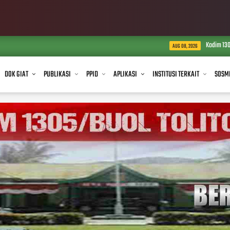
Kodim 1305/BT Salurkan Air Ber
AUG 08, 2026
DOK GIAT
PUBLIKASI
PPID
APLIKASI
INSTITUSI TERKAIT
SOSM